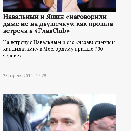
р
Навальный и Яшин «наговорили
т
даже не на двушечку»: как прошла
встреча в «ГлавClub»
а
На встречу с Навальным и его «независимыми
л
кандидатами» в Мосгордуму пришло 700
человек
23 апреля 2019 - 12:28