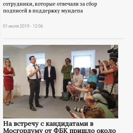
А
сотрудники, которые отвечали за сбор
подписей в поддержку мундепа
Н
-
01 июля 2019 - 12:06
и
н
ф
о
р
м
На встречу с кандидатами в
а
Мосгордуму от ФБК пришло около