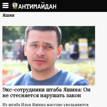
Перейти
к
А
основному
Яшин
содержанию
Н
Т
И
М
А
Й
Экс-сотрудники штаба Яшина: Он
Д
не стесняется нарушать закон
Из штаба Ильи Яшина массово увольняются