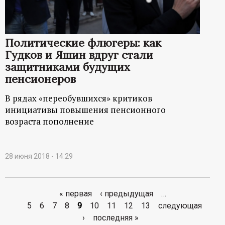
Политические флюгеры: как
Гудков и Яшин вдруг стали
защитниками будущих
пенсионеров
В рядах «переобувшихся» критиков
инициативы повышения пенсионного
возраста пополнение
28 июня 2018 - 14:29
« первая
‹ предыдущая
…
С
5
6
7
8
9
10
11
12
13
следующая
›
последняя »
т