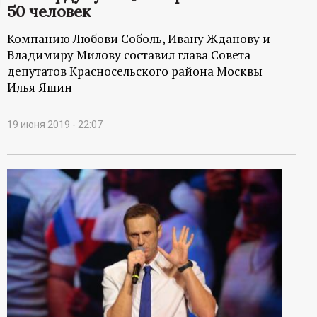
50 человек
ц
Компанию Любови Соболь, Ивану Жданову и
и
Владимиру Милову составил глава Совета
депутатов Красносельского района Москвы
о
Илья Яшин
н
19 июня 2019 - 22:07
н
ы
й
п
о