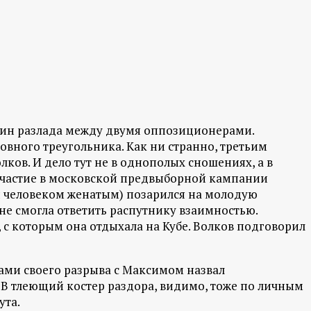
чин разлада между двумя оппозиционерами.
овного треугольника. Как ни странно, третьим
ков. И дело тут не в однополых сношениях, а в
участие в московской предвыборной кампании
чи человеком женатым) позарился на молодую
е смогла ответить распутнику взаимностью.
 с которым она отдыхала на Кубе. Волков подговорил
ами своего разрыва с Максимом назвал
В тлеющий костер раздора, видимо, тоже по личным
ута.