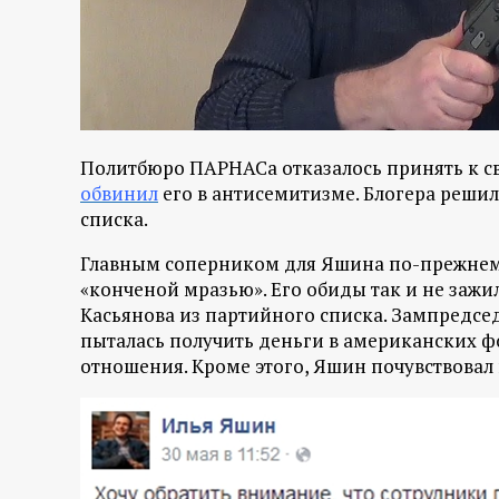
р
т
а
Политбюро ПАРНАСа отказалось принять к св
л
обвинил
его в антисемитизме. Блогера реши
списка.
Главным соперником для Яшина по-прежнему 
«конченой мразью». Его обиды так и не зажи
Касьянова из партийного списка. Зампредсед
пыталась получить деньги в американских ф
отношения. Кроме этого, Яшин почувствовал