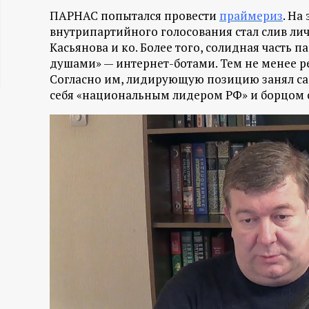
ц
ПАРНАС попытался провести
праймериз
. На
внутрипартийного голосования стал слив л
Касьянова и ко. Более того, солидная часть 
и
душами» — интернет-ботами. Тем не менее 
Согласно им, лидирующую позицию занял са
о
себя «национальным лидером РФ» и борцом 
н
н
ы
й
п
о