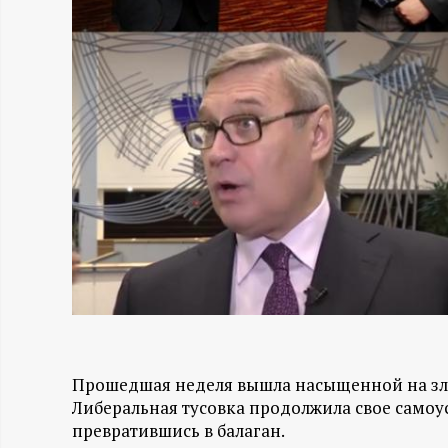
Н
-
и
н
ф
о
р
м
Прошедшая неделя вышла насыщенной на зл
Либеральная тусовка продолжила свое самоу
а
превратившись в балаган.