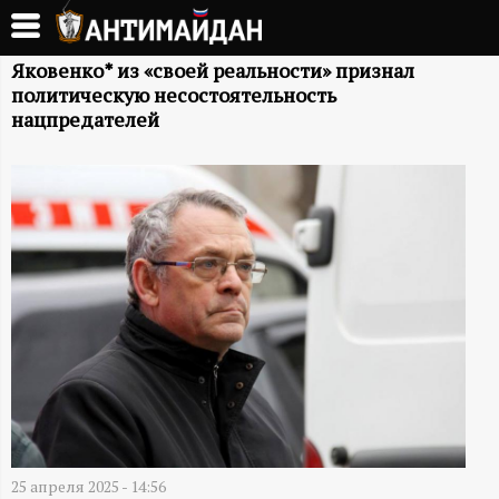
Перейти
к
А
основному
Яковенко* из «своей реальности» признал
политическую несостоятельность
содержанию
Н
нацпредателей
Т
И
М
А
Й
Д
25 апреля 2025 - 14:56