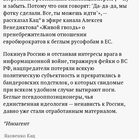
р
и забыть. Потому что они говорят: "Да-да-да, мы
фотку сделали. Все, ты можешь идти"», —
т
рассказал Кац* в эфире канала Алексея
Венедиктова* «Живой гвоздь» о
а
пренебрежительном отношении
евробюрократов к беглым русофобам в ЕС.
л
Покинув Россию и отстаивая интересы врага в
информационной войне, тиражируя фейки о ВС
РФ, нацпредатели потеряли всякую
политическую субъектность и превратились в
бандеровских подстилок, о которых свидомые
при всяком удобном случае вытирают ноги.
Беглые псевдооппозиционеры, чья
единственная идеология — ненависть к России,
давно уже стали отработанным материалом.
*Иноагент
Яковенко Кац