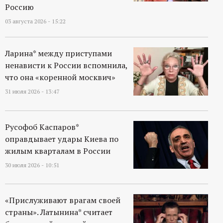
Россию
03 августа 2026 - 15:22
Ларина* между приступами
ненависти к России вспомнила,
что она «коренной москвич»
31 июля 2026 - 13:47
Русофоб Каспаров*
оправдывает удары Киева по
жилым кварталам в России
30 июля 2026 - 10:51
«Прислуживают врагам своей
страны». Латынина* считает