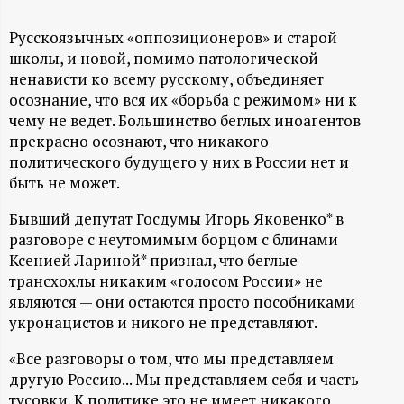
А
Н
Русскоязычных «оппозиционеров» и старой
школы, и новой, помимо патологической
ненависти ко всему русскому, объединяет
-
осознание, что вся их «борьба с режимом» ни к
чему не ведет. Большинство беглых иноагентов
и
прекрасно осознают, что никакого
политического будущего у них в России нет и
н
быть не может.
ф
Бывший депутат Госдумы Игорь Яковенко* в
разговоре с неутомимым борцом с блинами
о
Ксенией Лариной* признал, что беглые
трансхохлы никаким «голосом России» не
р
являются — они остаются просто пособниками
укронацистов и никого не представляют.
м
«Все разговоры о том, что мы представляем
другую Россию... Мы представляем себя и часть
а
тусовки. К политике это не имеет никакого