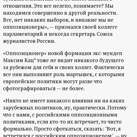
отношения. Это все нелепо, понимаете? Мы
ц
находимся совершенно в другой реальности.
Все, нет никаких выборов, и никакие мы не
и
оппозиционеры», — признался своей коллеге
парламентарий и некогда секретарь Союза
о
журналистов России.
н
«Оппозиционер» новой формации экс-мундеп
Максим Кац* тоже не видит никакого будущего
н
за рубежом для себя и своих коллег. Фактически
все они выполняют роль мартышек, с которыми
ы
европейские политики могут разве что
сфотографироваться — не более.
й
«Никто не имеет никакого влияния ни на каких
зарубежных политиков, ну, практически. Потому
п
что с нами, с российскими оппозиционными
политиками, если кто-то их встречает, то чисто
о
формально. Просто сфоткаться, сказать: "Вот, я
встретился с российским оппозиционером", — ну