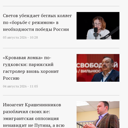
Светов убеждает беглых коллег
по «борьбе с режимом» в
необходиости победы России
05 августа 2026 - 10:28
«Кровавая ломка» по-
гудковски: парижский
гастролер вновь хоронит
Россию
04 августа 2026 - 11:05
Иноагент Крашенинников
разоблачил своих же:
эмигрантская оппозиция
ненавидит не Путина, а всю