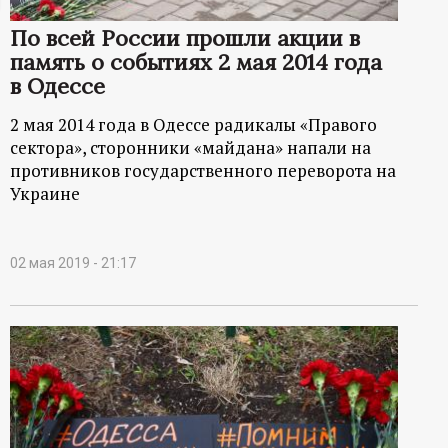
ц
По всей России прошли акции в
память о событиях 2 мая 2014 года
и
в Одессе
о
2 мая 2014 года в Одессе радикалы «Правого
сектора», сторонники «майдана» напали на
н
противников государственного переворота на
Украине
н
ы
02 мая 2019 - 21:17
й
п
о