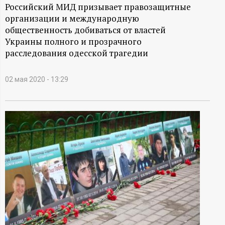
А
Российский МИД призывает правозащитные
организации и международную
Н
общественность добиваться от властей
Украины полного и прозрачного
-
расследования одесской трагедии
и
02 мая 2020 - 13:29
н
ф
о
р
м
а