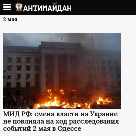
Перейти
к
А
основному
2 мая
содержанию
Н
Т
И
М
А
Й
МИД РФ: смена власти на Украине
Д
не повлияла на ход расследования
событий 2 мая в Одессе