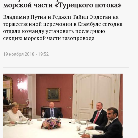
морской части «Турецкого потока»
ц
Владимир Путин и Реджеп Тайип Эрдоган на
и
торжественной церемонии в Стамбуле сегодня
отдали команду установить последнюю
о
секцию морской части газопровода
н
19 ноября 2018 - 19:52
н
ы
й
п
о