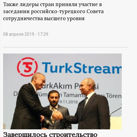
А
Также лидеры стран приняли участие в
заседании российско-турецкого Совета
Н
сотрудничества высшего уровня
-
08 апреля 2019 - 17:29
и
н
ф
о
р
м
а
Завершилось строительство