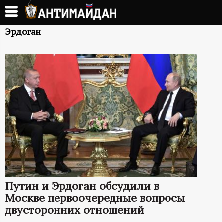
Перейти
к
А
основному
Эрдоган
содержанию
Н
Т
И
М
А
Й
Путин и Эрдоган обсудили в
Д
Москве первоочередные вопросы
двусторонних отношений