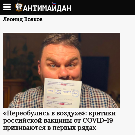
Перейти
к
А
основному
Леонид Волков
содержанию
Н
Т
И
М
А
Й
«Переобулись в воздухе»: критики
Д
российской вакцины от COVID-19
прививаются в первых рядах