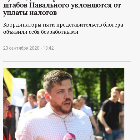
штабов Навального уклоняются от
ц
уплаты налогов
и
Координаторы пяти представительств блогера
объявили себя безработными
о
23 сентября 2020 - 13:42
н
н
ы
й
п
о