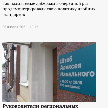
А
Так называемые либералы в очередной раз
продемонстрировали свою политику двойных
Н
стандартов
-
08 января 2021 - 10:12
и
н
ф
о
р
м
а
Руководители региональных