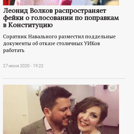
р
Леонид Волков распространяет
т
фейки о голосовании по поправкам
в Конституцию
а
Соратник Навального разместил поддельные
документы об отказе столичных УИКов
л
работать
27 июня 2020 - 19:22