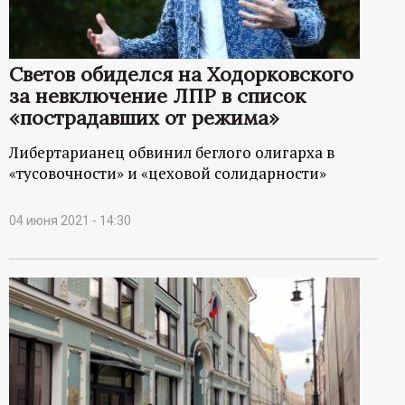
р
т
Светов обиделся на Ходорковского
за невключение ЛПР в список
а
«пострадавших от режима»
л
Либертарианец обвинил беглого олигарха в
«тусовочности» и «цеховой солидарности»
04 июня 2021 - 14:30