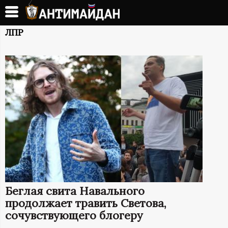
Перейти
к
А
основному
ЛПР
содержанию
Н
Т
И
М
А
Й
Беглая свита Навального
Д
продолжает травить Светова,
сочувствующего блогеру