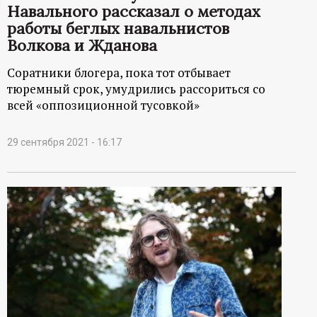
Навального рассказал о методах
ц
работы беглых навальнистов
Волкова и Жданова
и
Соратники блогера, пока тот отбывает
о
тюремный срок, умудрились рассориться со
всей «оппозиционной тусовкой»
н
29 сентября 2021 - 16:17
н
ы
й
п
о