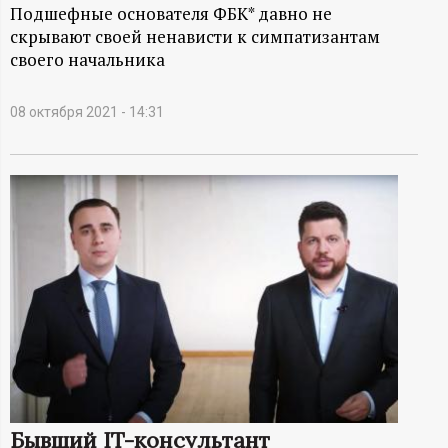
А
Подшефные основателя ФБК* давно не
скрывают своей ненависти к симпатизантам
Н
своего начальника
-
08 октября 2021 - 14:31
и
н
ф
о
р
м
а
Бывший IT-консультант