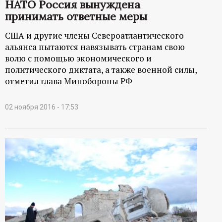
НАТО Россия вынуждена
ц
принимать ответные меры
США и другие члены Североатлантического
и
альянса пытаются навязывать странам свою
волю с помощью экономического и
о
политического диктата, а также военной силы,
отметил глава Минобороны РФ
н
н
02 ноября 2016 - 17:53
ы
й
п
о