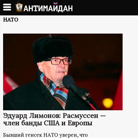
Перейти
к
А
основному
НАТО
содержанию
Н
Т
И
М
А
Й
Эдуард Лимонов: Расмуссен —
Д
член банды США и Европы
Бывший генсек НАТО уверен, что