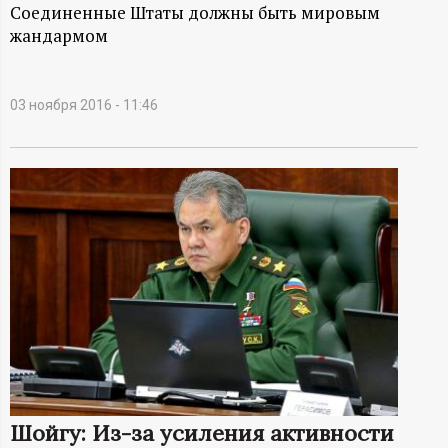
А
Соединенные Штаты должны быть мировым
жандармом
Н
-
03 ноября 2016 - 11:46
и
н
ф
о
р
м
а
Шойгу: Из-за усиления активности