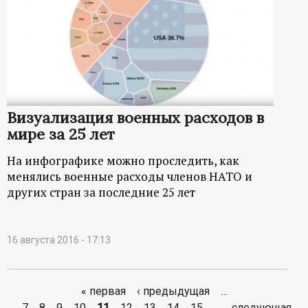
Визуализация военных расходов в
мире за 25 лет
На инфографике можно проследить, как
менялись военные расходы членов НАТО и
других стран за последние 25 лет
16 августа 2016 - 17:13
« первая
‹ предыдущая
…
7
8
9
10
11
12
13
14
15
…
следующая