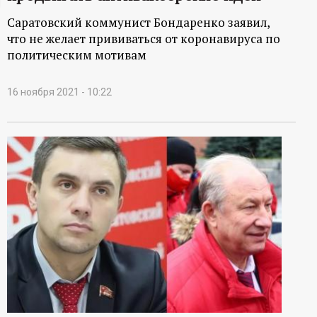
ц
Саратовский коммунист Бондаренко заявил,
что не желает прививаться от коронавируса по
и
политическим мотивам
о
16 ноября 2021 - 10:22
н
н
ы
й
п
о