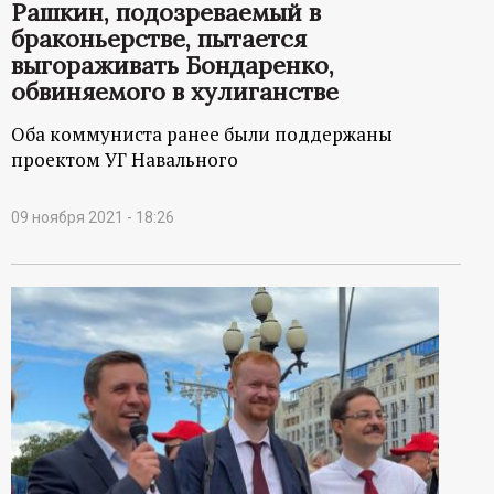
р
Рашкин, подозреваемый в
браконьерстве, пытается
т
выгораживать Бондаренко,
обвиняемого в хулиганстве
а
Оба коммуниста ранее были поддержаны
проектом УГ Навального
л
09 ноября 2021 - 18:26