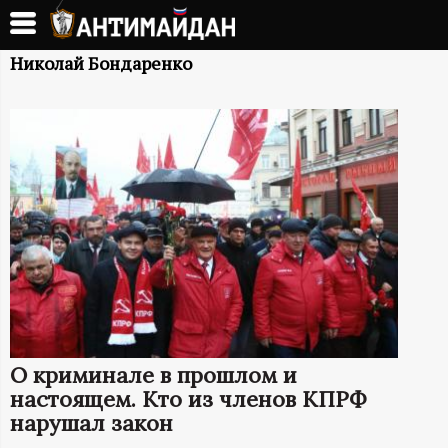
Перейти
к
А
основному
Николай Бондаренко
содержанию
Н
Т
И
М
А
Й
О криминале в прошлом и
Д
настоящем. Кто из членов КПРФ
нарушал закон