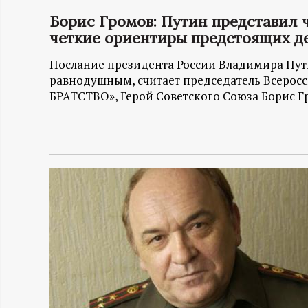
Борис Громов: Путин представил 
Н
четкие ориентиры предстоящих д
-
Послание президента России Владимира Пут
равнодушным, считает председатель Всерос
и
БРАТСТВО», Герой Советского Союза Борис 
н
ф
о
р
м
а