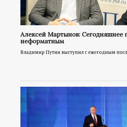
р
т
а
Алексей Мартынов: Сегодняшнее 
неформатным
л
Владимир Путин выступил с ежегодным пос