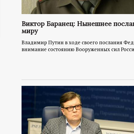
ц
и
Виктор Баранец: Нынешнее послан
миру
о
Владимир Путин в ходе своего послания Фе
внимание состоянию Вооруженных сил Росс
н
н
ы
й
п
о