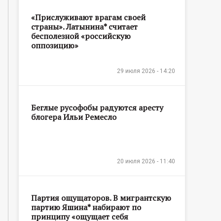
«Прислуживают врагам своей
страны». Латынина* считает
бесполезной «российскую
оппозицию»
29 июля 2026 - 14:20
Беглые русофобы радуются аресту
блогера Ильи Ремесло
20 июля 2026 - 11:40
Партия ощущаторов. В мигрантскую
партию Яшина* набирают по
принципу «ощущает себя