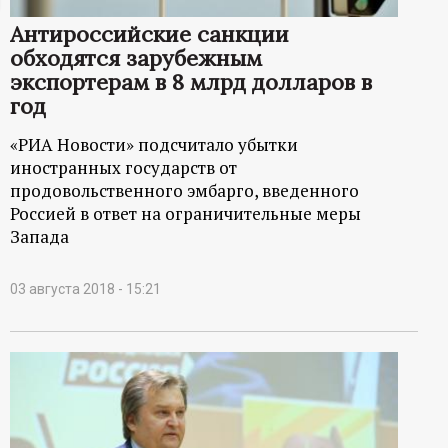
ц
Антироссийские санкции
обходятся зарубежным
и
экспортерам в 8 млрд долларов в
год
о
«РИА Новости» подсчитало убытки
иностранных государств от
н
продовольственного эмбарго, введенного
Россией в ответ на ограничительные меры
н
Запада
ы
03 августа 2018 - 15:21
й
п
о