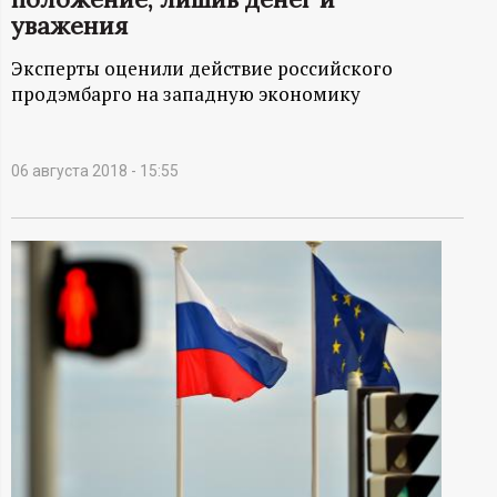
А
уважения
Н
Эксперты оценили действие российского
продэмбарго на западную экономику
-
и
06 августа 2018 - 15:55
н
ф
о
р
м
а