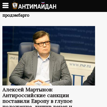
Перейти
к
А
основному
продэмбарго
содержанию
Н
Т
И
М
А
Й
Алексей Мартынов:
Д
Антироссийские санкции
поставили Европу в глупое
положение, лишив денег и