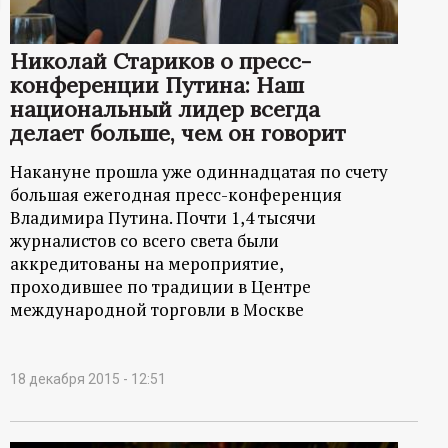
ц
Николай Стариков о пресс-
и
конференции Путина: Наш
национальный лидер всегда
о
делает больше, чем он говорит
н
Накануне прошла уже одиннадцатая по счету
большая ежегодная пресс-конференция
н
Владимира Путина. Почти 1,4 тысячи
журналистов со всего света были
аккредитованы на мероприятие,
ы
проходившее по традиции в Центре
международной торговли в Москве
й
п
18 декабря 2015 - 12:51
о