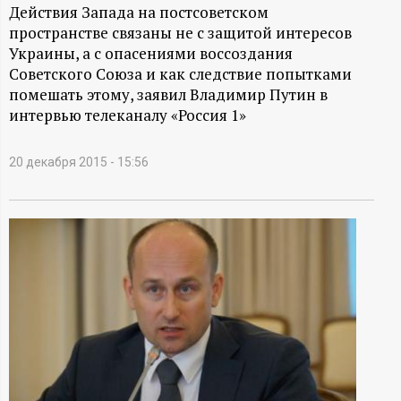
А
Действия Запада на постсоветском
пространстве связаны не с защитой интересов
Н
Украины, а с опасениями воссоздания
Советского Союза и как следствие попытками
-
помешать этому, заявил Владимир Путин в
интервью телеканалу «Россия 1»
и
20 декабря 2015 - 15:56
н
ф
о
р
м
а