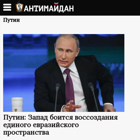
Перейти
к
А
основному
Путин
содержанию
Н
Т
И
М
А
Й
Путин: Запад боится воссоздания
Д
единого евразийского
пространства