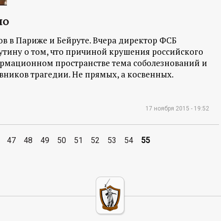
ло
ов в Париже и Бейруте. Вчера директор ФСБ
тину о том, что причиной крушения российского
формационном пространстве тема соболезнований и
вников трагедии. Не прямых, а косвенных.
17 ноября 2015 - 19:52
47
48
49
50
51
52
53
54
55