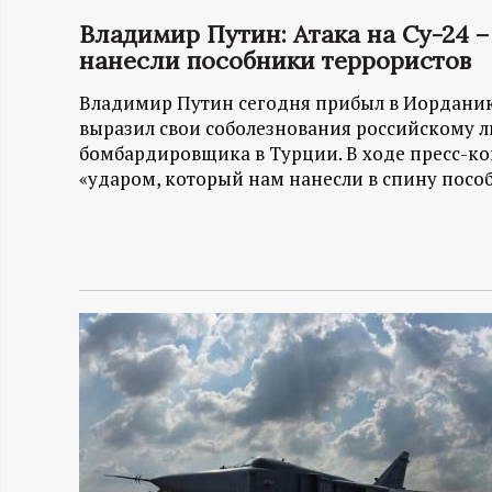
Владимир Путин: Атака на Су-24 –
Н
нанесли пособники террористов
-
Владимир Путин сегодня прибыл в Иорданию 
выразил свои соболезнования российскому л
и
бомбардировщика в Турции. В ходе пресс-к
«ударом, который нам нанесли в спину посо
н
ф
о
р
м
а