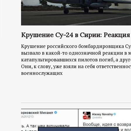
ц
и
Крушение Су-24 в Сирии: Реакция
о
Крушение российского бомбардировщика Су-
н
вызвало в какой-то однозначной реакции в 
катапультировавшихся пилотов погиб, а друг
н
Они, к слову, уже взяли на себя ответственно
военнослужащих
ы
й
п
о