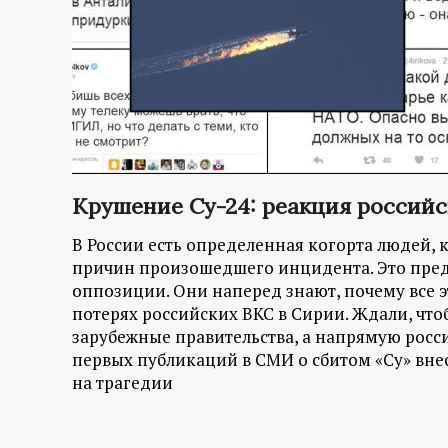
р
т
а
л
Крушение Су-24: реакция россий
В России есть определенная когорта людей, 
причин произошедшего инцидента. Это пред
оппозиции. Они наперед знают, почему все 
потерях российских ВКС в Сирии. Ждали, что
зарубежные правительства, а напрямую росси
первых публикаций в СМИ о сбитом «Су» вн
на трагедии