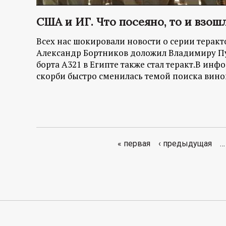
США и ИГ. Что посеяно, то и взош
Всех нас шокировали новости о серии теракт
Александр Бортников доложил Владимиру Пу
борта А321 в Египте также стал теракт.В ин
скорби быстро сменилась темой поиска вино
« первая
‹ предыдущая
…
С
т
р
а