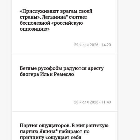
«Прислуживают врагам своей
страны». Латынина* считает
бесполезной «российскую
оппозицию»
29 июля 2026 - 14:20
Беглые русофобы радуются аресту
блогера Ильи Ремесло
20 июля 2026 - 11:40
Партия ощущаторов. В мигрантскую
партию Яшина* набирают по
принципу «ощущает себя