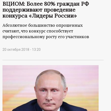
ВЦИОМ: Более 80% граждан РФ
ц
поддерживают проведение
конкурса «Лидеры России»
и
Абсолютное большинство опрошенных
о
считают, что конкурс способствует
профессиональному росту его участников
н
20 октября 2018 - 13:20
н
ы
й
п
о