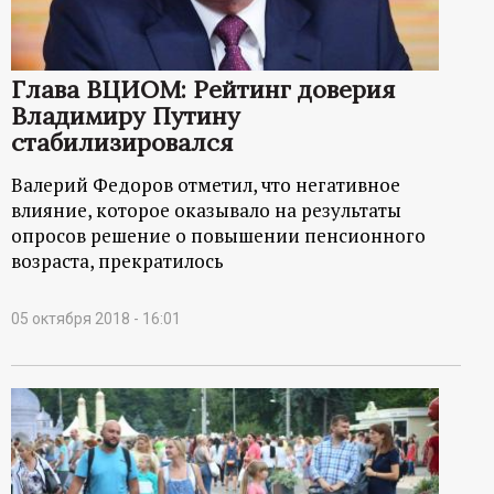
р
т
Глава ВЦИОМ: Рейтинг доверия
Владимиру Путину
а
стабилизировался
л
Валерий Федоров отметил, что негативное
влияние, которое оказывало на результаты
опросов решение о повышении пенсионного
возраста, прекратилось
05 октября 2018 - 16:01