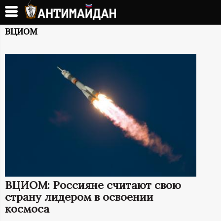
Перейти
к
А
основному
ВЦИОМ
содержанию
Н
Т
И
М
А
Й
ВЦИОМ: Россияне считают свою
Д
страну лидером в освоении
космоса