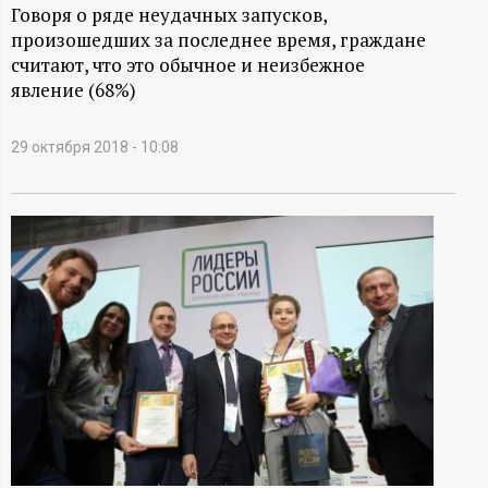
А
Говоря о ряде неудачных запусков,
произошедших за последнее время, граждане
Н
считают, что это обычное и неизбежное
явление (68%)
-
и
29 октября 2018 - 10:08
н
ф
о
р
м
а