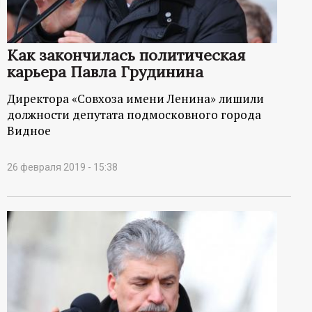
ц
и
Как закончилась политическая
карьера Павла Грудинина
о
Директора «Совхоза имени Ленина» лишили
должности депутата подмосковного города
н
Видное
н
26 февраля 2019 - 15:38
ы
й
п
о