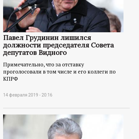
р
т
а
Павел Грудинин лишился
должности председателя Совета
л
депутатов Видного
Примечательно, что за отставку
проголосовали в том числе и его коллеги по
КПРФ
14 февраля 2019 - 20:16