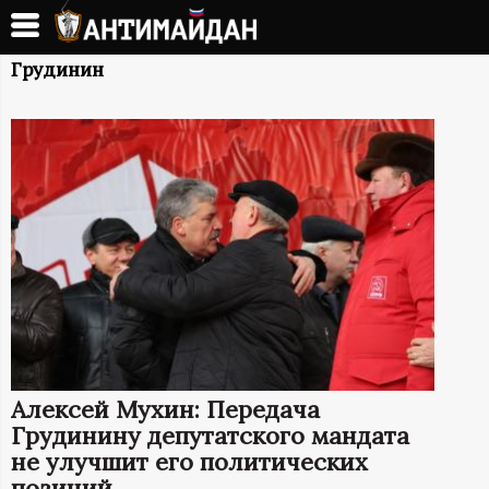
Перейти
к
А
основному
Грудинин
содержанию
Н
Т
И
М
А
Й
Алексей Мухин: Передача
Д
Грудинину депутатского мандата
не улучшит его политических
позиций