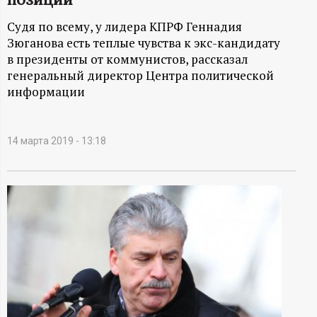
А
Судя по всему, у лидера КПРФ Геннадия
Н
Зюганова есть теплые чувства к экс-кандидату
в президенты от коммунистов, рассказал
-
генеральный директор Центра политической
информации
и
н
14 марта 2019 - 13:18
ф
о
р
м
а