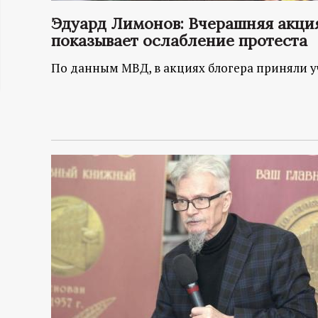
ц
Эдуард Лимонов: Вчерашняя акци
показывает ослабление протеста
и
По данным МВД, в акциях блогера приняли уч
о
н
н
ы
й
п
о