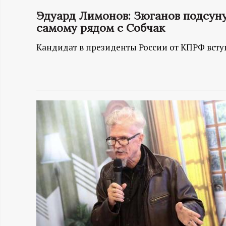
Эдуард Лимонов: Зюганов подсуну
Н
самому рядом с Собчак
-
Кандидат в президенты России от КПРФ вст
и
н
ф
о
р
м
а