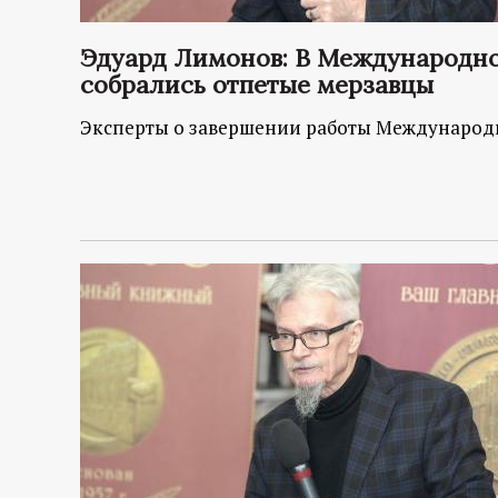
р
Эдуард Лимонов: В Международн
т
собрались отпетые мерзавцы
а
Эксперты о завершении работы Международ
л