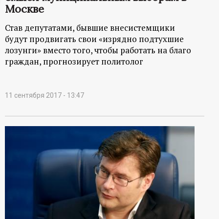
Москве
ц
Став депутатами, бывшие внесистемщики
и
будут продвигать свои «изрядно подтухшие
лозунги» вместо того, чтобы работать на благо
о
граждан, прогнозирует политолог
н
11 сентября 2017 - 13:47
н
ы
й
п
о