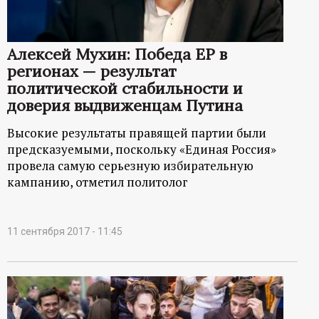
р
т
Алексей Мухин: Победа ЕР в
регионах — результат
а
политической стабильности и
доверия выдвиженцам Путина
л
Высокие результаты правящей партии были
предсказуемыми, поскольку «Единая Россия»
провела самую серьезную избирательную
кампанию, отметил политолог
11 сентября 2017 - 11:45