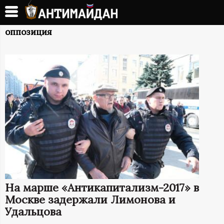
Перейти
к
А
основному
оппозиция
содержанию
Н
Т
И
М
А
Й
На марше «Антикапитализм-2017» в
Д
Москве задержали Лимонова и
Удальцова