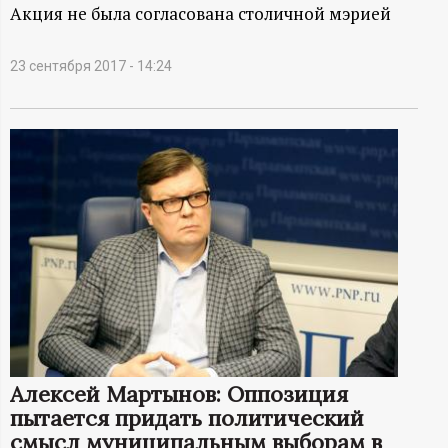
А
Акция не была согласована столичной мэрией
Н
23 сентября 2017 - 14:24
-
и
н
ф
о
р
м
Алексей Мартынов: Оппозиция
пытается придать политический
а
смысл муниципальным выборам в