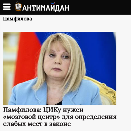
Перейти
к
А
основному
Памфилова
содержанию
Н
Т
И
М
А
Й
Памфилова: ЦИКу нужен
Д
«мозговой центр» для определения
слабых мест в законе