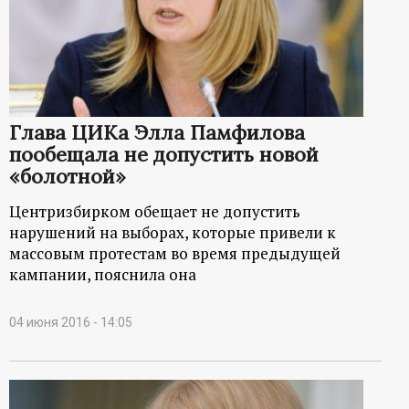
р
т
а
Глава ЦИКа Элла Памфилова
л
пообещала не допустить новой
«болотной»
Центризбирком обещает не допустить
нарушений на выборах, которые привели к
массовым протестам во время предыдущей
кампании, пояснила она
04 июня 2016 - 14:05