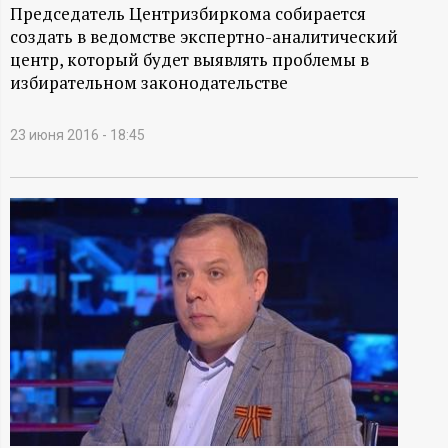
А
Председатель Центризбиркома собирается
создать в ведомстве экспертно-аналитический
Н
центр, который будет выявлять проблемы в
избирательном законодательстве
-
и
23 июня 2016 - 18:45
н
ф
о
р
м
а