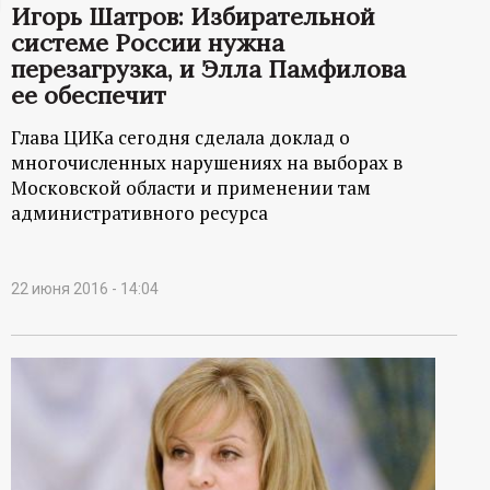
Игорь Шатров: Избирательной
ц
системе России нужна
перезагрузка, и Элла Памфилова
и
ее обеспечит
о
Глава ЦИКа сегодня сделала доклад о
многочисленных нарушениях на выборах в
н
Московской области и применении там
административного ресурса
н
ы
22 июня 2016 - 14:04
й
п
о