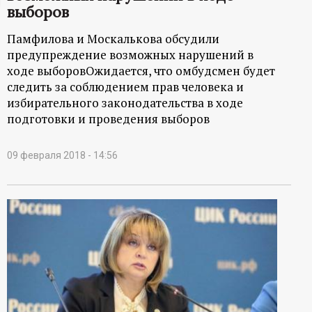
выборов
ц
Памфилова и Москалькова обсудили
и
предупреждение возможных нарушений в
ходе выборовОжидается, что омбудсмен будет
о
следить за соблюдением прав человека и
избирательного законодательства в ходе
н
подготовки и проведения выборов
н
09 февраля 2018 - 14:56
ы
й
п
о