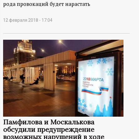
А
рода провокаций будет нарастать
Н
12 февраля 2018 - 17:04
-
и
н
ф
о
р
м
Памфилова и Москалькова
обсудили предупреждение
а
возможных нарушений в ходе