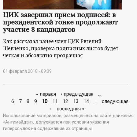
ЦИК завершил прием подписей: в
президентской гонке продолжают
участие 8 кандидатов
Как рассказал ранее член ЦИК Евгений
Шевченко, проверка подписных листов будет
четкая и абсолютно прозрачная
01 февраля 2018 - 09:39
« первая
‹ предыдущая
…
С
6
7
8
9
10
11
12
13
14
…
следующая
›
последняя »
т
Использование материалов, размещенных на сайте движения
«Антимайдан», допускается при условии указания
р
гиперссылок на содержащие их страницы.
а