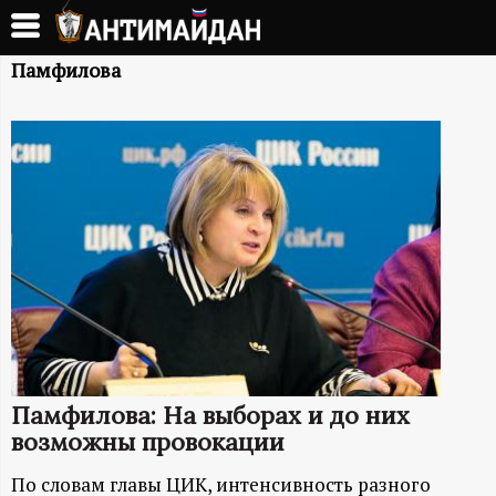
Перейти
к
А
основному
Памфилова
содержанию
Н
Т
И
М
А
Й
Памфилова: На выборах и до них
Д
возможны провокации
По словам главы ЦИК, интенсивность разного