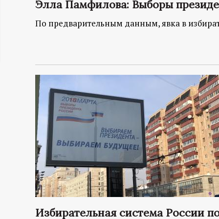
Элла Памфилова: Выборы презид
ц
По предварительным данным, явка в избират
и
о
н
н
ы
й
п
о
Избирательная система России по