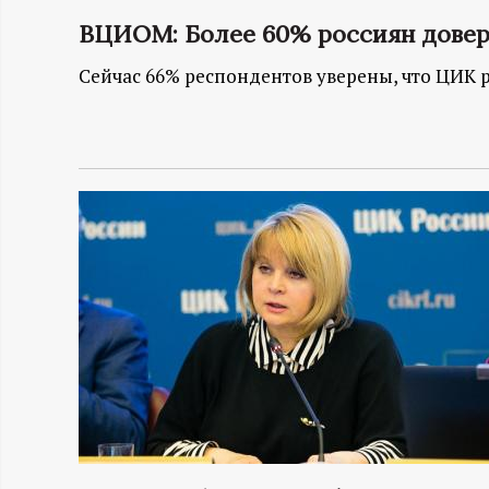
ВЦИОМ: Более 60% россиян дове
Н
Сейчас 66% респондентов уверены, что ЦИК р
-
и
н
ф
о
р
м
а