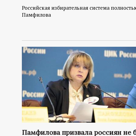
р
Российская избирательная система полностью
Памфилова
т
а
л
Памфилова призвала россиян не б