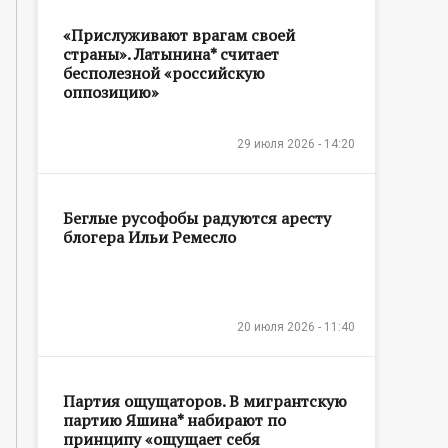
«Прислуживают врагам своей
страны». Латынина* считает
бесполезной «российскую
оппозицию»
29 июля 2026 - 14:20
Беглые русофобы радуются аресту
блогера Ильи Ремесло
20 июля 2026 - 11:40
Партия ощущаторов. В мигрантскую
партию Яшина* набирают по
принципу «ощущает себя