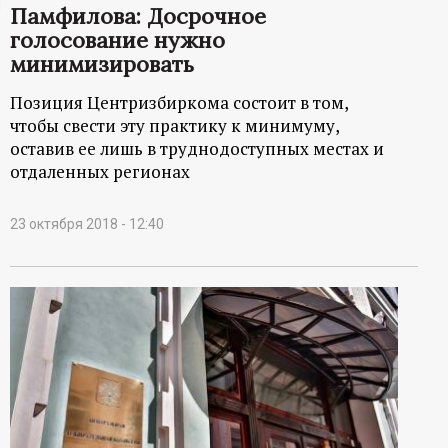
Памфилова: Досрочное
ц
голосование нужно
минимизировать
и
Позиция Центризбиркома состоит в том,
о
чтобы свести эту практику к минимуму,
оставив ее лишь в труднодоступных местах и
н
отдаленных регионах
н
23 октября 2018 - 12:40
ы
й
п
о