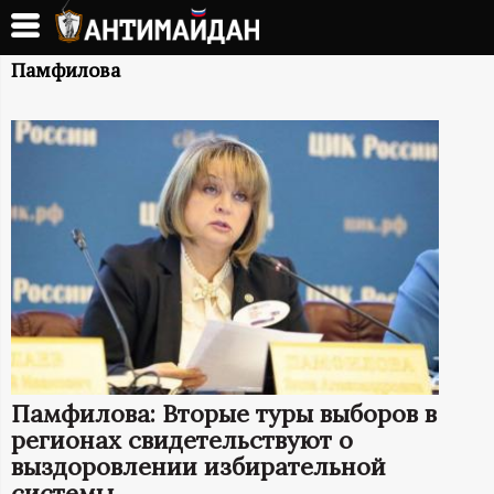
Перейти
к
А
основному
Памфилова
содержанию
Н
Т
И
М
А
Й
Памфилова: Вторые туры выборов в
Д
регионах свидетельствуют о
выздоровлении избирательной
системы