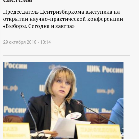
А
Председатель Центризбиркома выступила на
Н
открытии научно-практической конференции
«Выборы. Сегодня и завтра»
-
и
29 октября 2018 - 13:14
н
ф
о
р
м
а