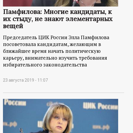
ц
Памфилова: Многие кандидаты, к
их стыду, не знают элементарных
и
вещей
о
Председатель ЦИК России Элла Памфилова
посоветовала кандидатам, желающим в
н
ближайшее время начать политическую
карьеру, внимательно изучить требования
н
избирательного законодательства
ы
23 августа 2019 - 11:07
й
п
о