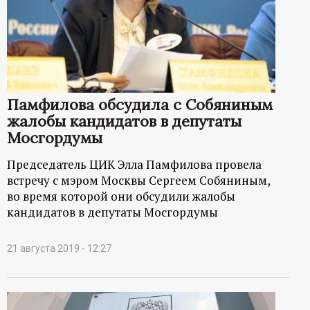
р
т
а
Памфилова обсудила с Собяниным
л
жалобы кандидатов в депутаты
Мосгордумы
Председатель ЦИК Элла Памфилова провела
встречу с мэром Москвы Сергеем Собяниным,
во время которой они обсудили жалобы
кандидатов в депутаты Мосгордумы
21 августа 2019 - 12:27