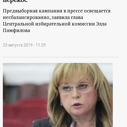
А
Предвыборная кампания в прессе освещается
Н
несбалансированно, заявила глава
Центральной избирательной комиссии Элла
-
Памфилова
и
23 августа 2019 - 11:29
н
ф
о
р
м
а