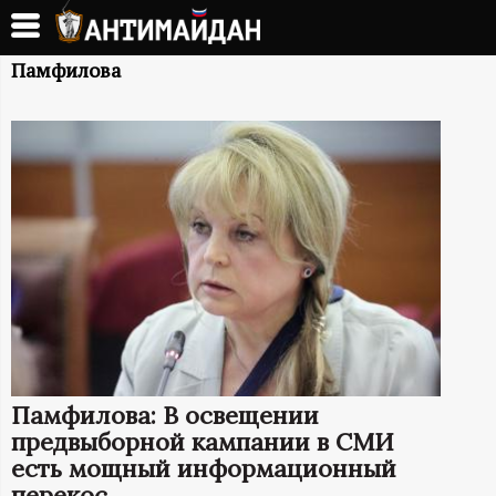
Перейти
к
А
основному
Памфилова
содержанию
Н
Т
И
М
А
Й
Памфилова: В освещении
Д
предвыборной кампании в СМИ
есть мощный информационный
перекос