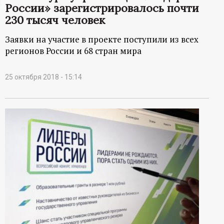
России» зарегистрировалось почти
ц
230 тысяч человек
и
Заявки на участие в проекте поступили из всех
регионов России и 68 стран мира
о
25 октября 2018 - 15:14
н
н
ы
й
п
о