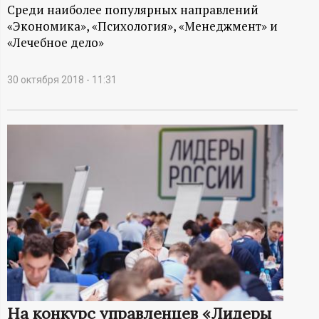
А
Среди наиболее популярных направлений
«Экономика», «Психология», «Менеджмент» и
Н
«Лечебное дело»
-
30 октября 2018 - 11:31
и
н
ф
о
р
м
а
На конкурс управленцев «Лидеры