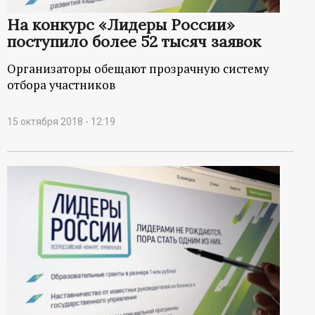
р
На конкурс «Лидеры России»
т
поступило более 52 тысяч заявок
Организаторы обещают прозрачную систему
а
отбора участников
л
15 октября 2018 - 12:19