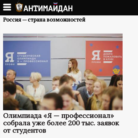
Перейти
к
А
основному
Россия — страна возможностей
содержанию
Н
Т
И
М
А
Й
Олимпиада «Я — профессионал»
Д
собрала уже более 200 тыс. заявок
от студентов