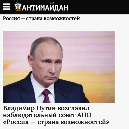
Перейти
к
А
основному
Россия — страна возможностей
содержанию
Н
Т
И
М
А
Й
Владимир Путин возглавил
Д
наблюдательный совет АНО
«Россия — страна возможностей»