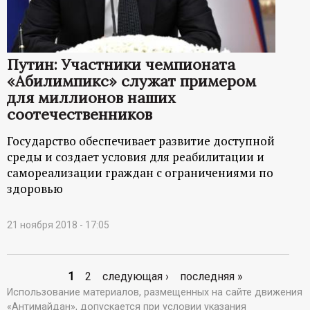
Путин: Участники чемпионата
«Абилимпикс» служат примером
для миллионов наших
соотечественников
Государство обеспечивает развитие доступной
среды и создает условия для реабилитации и
самореализации граждан с ограничениями по
здоровью
21 ноября 2018 - 17:05
1
2
следующая ›
последняя »
С
Использование материалов, размещенных на сайте движения
«Антимайдан», допускается при условии указания