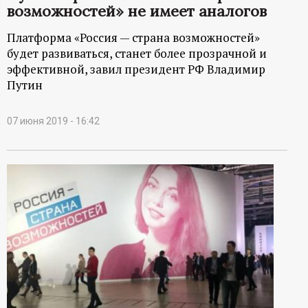
возможностей» не имеет аналогов
ц
Платформа «Россия — страна возможностей»
и
будет развиваться, станет более прозрачной и
эффективной, завил президент РФ Владимир
о
Путин
н
07 июня 2019 - 16:42
н
ы
й
п
о