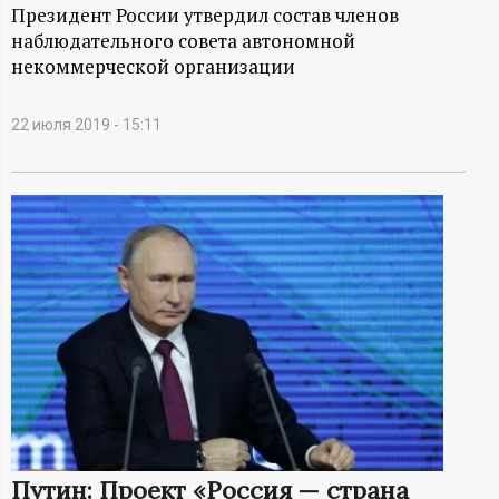
А
Президент России утвердил состав членов
наблюдательного совета автономной
Н
некоммерческой организации
-
22 июля 2019 - 15:11
и
н
ф
о
р
м
а
Путин: Проект «Россия — страна