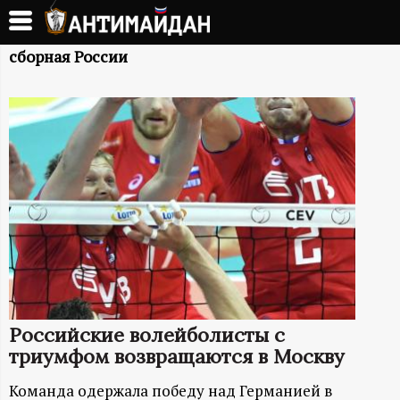
Перейти
к
А
основному
сборная России
содержанию
Н
Т
И
М
А
Й
Российские волейболисты с
Д
триумфом возвращаются в Москву
Команда одержала победу над Германией в