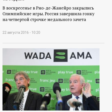
ц
В воскресенье в Рио-де-Жанейро закрылись
Олимпийские игры. Россия завершила гонку
и
на четвертой строчке медального зачета
о
22 августа 2016 - 10:20
н
н
ы
й
п
о