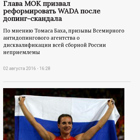
р
Глава МОК призвал
реформировать WADA после
т
допинг-скандала
По мнению Томаса Баха, призывы Всемирного
а
антидопингового агентства о
дисквалификации всей сборной России
л
неприемлемы
02 августа 2016 - 16:28