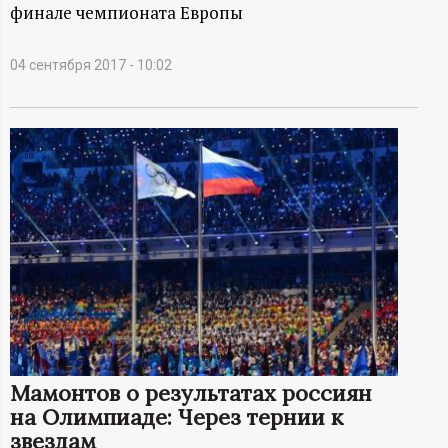
А
финале чемпионата Европы
Н
04 сентября 2017 - 10:02
-
и
н
ф
о
р
м
Мамонтов о результатах россиян
на Олимпиаде: Через тернии к
а
звездам