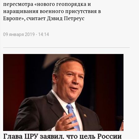
А
пересмотра «нового геопорядка и
наращивания военного присутствия в
Н
Европе», считает Дэвид Петреус
-
09 января 2019 - 14:14
и
н
ф
о
р
м
а
Глава ЦРУ заявил, что цель России