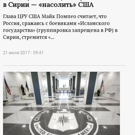
в Сирии — «насолить» США
ц
Глава ЦРУ США Майк Помпео считает, что
и
Россия, сражаясь с боевиками «Исламского
государства» (группировка запрещена в РФ) в
о
Сирии, стремится «...
н
21 июля 2017 - 09:41
н
ы
й
п
о