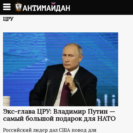
Перейти
к
А
основному
ЦРУ
содержанию
Н
Т
И
М
А
Й
Экс-глава ЦРУ: Владимир Путин —
Д
самый большой подарок для НАТО
Российский лидер дал США повод для