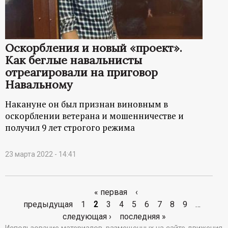
Оскорбления и новый «проект».
Как беглые навальнисты
отреагировали на приговор
Навальному
Накануне он был признан виновным в
оскорблении ветерана и мошенничестве и
получил 9 лет строгого режима
23 марта 2022 - 14:41
« первая
‹
С
предыдущая
1
2
3
4
5
6
7
8
9
…
следующая ›
последняя »
т