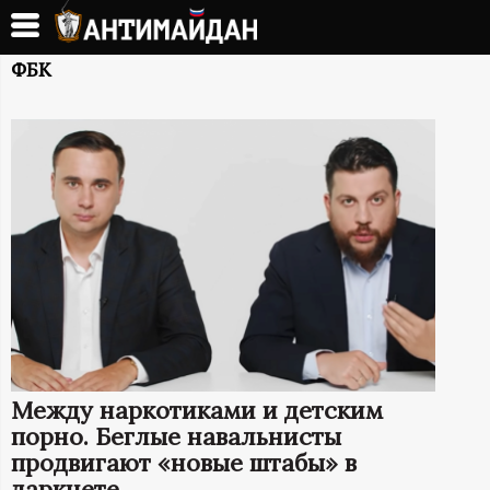
Перейти
к
А
основному
ФБК
содержанию
Н
Т
И
М
А
Й
Между наркотиками и детским
Д
порно. Беглые навальнисты
продвигают «новые штабы» в
даркнете