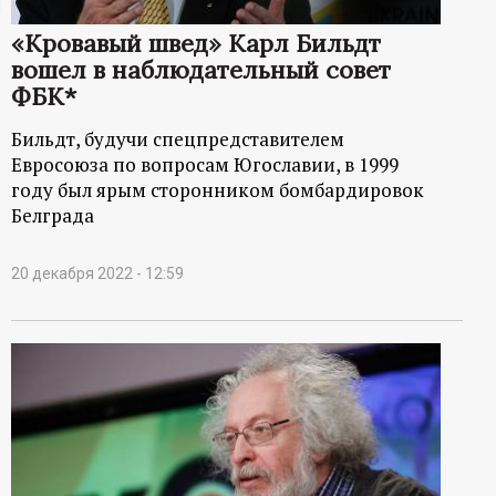
ц
«Кровавый швед» Карл Бильдт
вошел в наблюдательный совет
и
ФБК*
о
Бильдт, будучи спецпредставителем
Евросоюза по вопросам Югославии, в 1999
н
году был ярым сторонником бомбардировок
Белграда
н
20 декабря 2022 - 12:59
ы
й
п
о