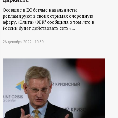
А
Осевшие в ЕС беглые навальнисты
Н
рекламируют в своих стримах очередную
аферу. «Элита» ФБК* сообщила о том, что в
-
России будет действовать сеть «...
и
26 декабря 2022 - 10:59
н
ф
о
р
м
а