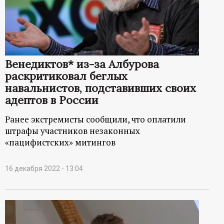
р
т
а
Венедиктов* из-за Албурова
раскритиковал беглых
л
навальнистов, подставивших своих
адептов в России
Ранее экстремисты сообщили, что оплатили
штрафы участников незаконных
«пацифистских» митингов
16 декабря 2022 - 13:04