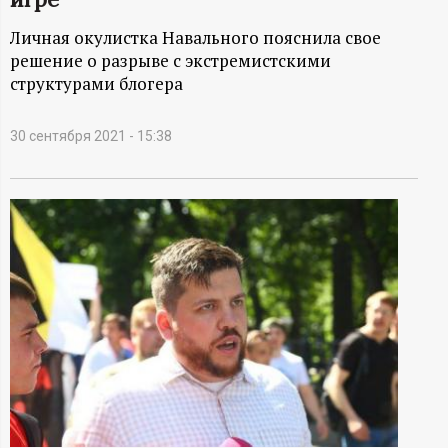
А
Личная окулистка Навального пояснила свое
Н
решение о разрыве с экстремистскими
структурами блогера
-
и
30 сентября 2021 - 15:38
н
ф
о
р
м
а