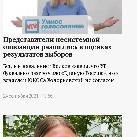
р
т
а
Представители несистемной
оппозиции разошлись в оценках
л
результатов выборов
Беглый навальнист Волков заявил, что УГ
буквально разгромило «Единую Россию», экс-
владелец ЮКОСа Ходорковский не согласен
24 сентября 2021 - 10:56