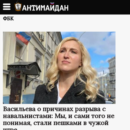
Перейти
к
А
основному
ФБК
содержанию
Н
Т
И
М
А
Й
Васильева о причинах разрыва с
Д
навальнистами: Мы, и сами того не
понимая, стали пешками в чужой
игре