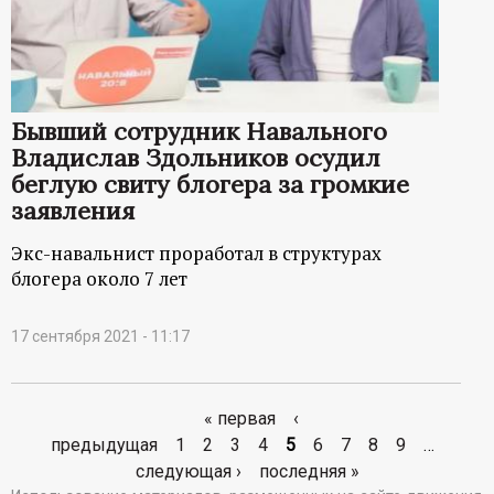
Бывший сотрудник Навального
Владислав Здольников осудил
беглую свиту блогера за громкие
заявления
Экс-навальнист проработал в структурах
блогера около 7 лет
17 сентября 2021 - 11:17
« первая
‹
С
предыдущая
1
2
3
4
5
6
7
8
9
…
следующая ›
последняя »
т