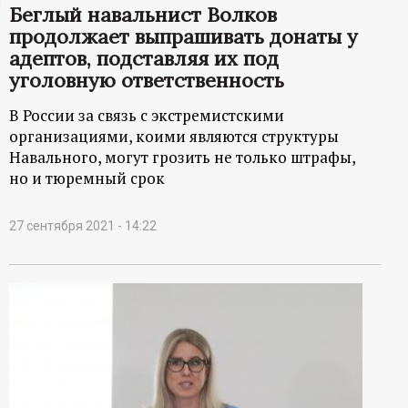
Беглый навальнист Волков
ц
продолжает выпрашивать донаты у
адептов, подставляя их под
и
уголовную ответственность
о
В России за связь с экстремистскими
организациями, коими являются структуры
н
Навального, могут грозить не только штрафы,
но и тюремный срок
н
27 сентября 2021 - 14:22
ы
й
п
о