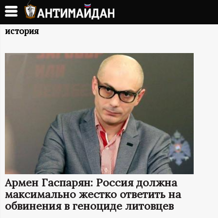
Перейти
к
А
основному
история
содержанию
Н
Т
И
М
А
Й
Армен Гаспарян: Россия должна
Д
максимально жестко ответить на
обвинения в геноциде литовцев