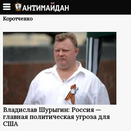
Перейти
к
А
основному
Коротченко
содержанию
Н
Т
И
М
А
Й
Владислав Шурыгин: Россия —
Д
главная политическая угроза для
США