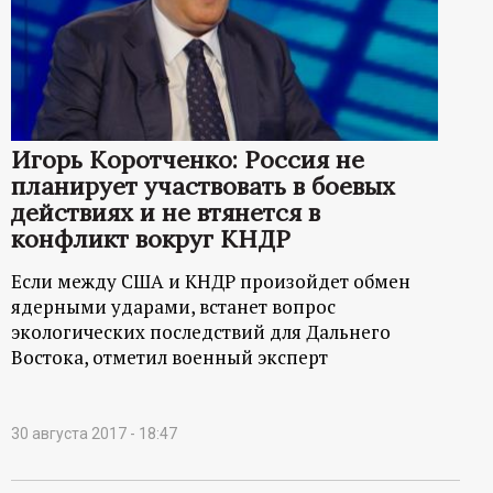
р
т
а
Игорь Коротченко: Россия не
л
планирует участвовать в боевых
действиях и не втянется в
конфликт вокруг КНДР
Если между США и КНДР произойдет обмен
ядерными ударами, встанет вопрос
экологических последствий для Дальнего
Востока, отметил военный эксперт
30 августа 2017 - 18:47