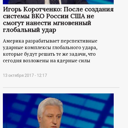
ц
Игорь Коротченко: После создания
системы ВКО России США не
и
смогут нанести мгновенный
глобальный удар
о
Америка разрабатывает перспективные
ударные комплексы глобального удара,
н
которые будут решать те же задачи, что
сегодня возложены на ядерные силы
н
ы
13 октября 2017 - 12:17
й
п
о