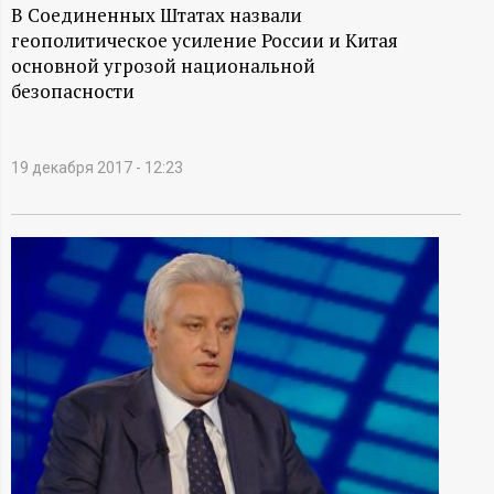
А
В Соединенных Штатах назвали
геополитическое усиление России и Китая
Н
основной угрозой национальной
безопасности
-
и
19 декабря 2017 - 12:23
н
ф
о
р
м
а