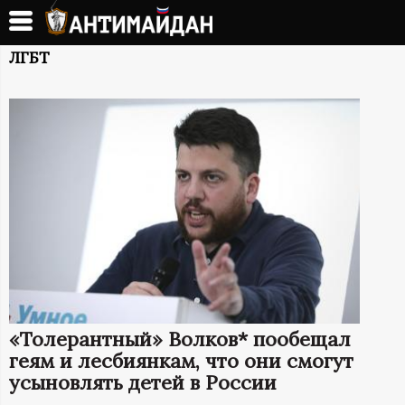
Перейти
к
А
основному
ЛГБТ
содержанию
Н
Т
И
М
А
Й
«Толерантный» Волков* пообещал
Д
геям и лесбиянкам, что они смогут
усыновлять детей в России