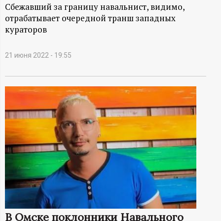
А
Сбежавший за границу навальнист, видимо,
отрабатывает очередной транш западных
Н
кураторов
-
21 июня 2022 - 19:55
и
н
ф
о
р
м
а
В Омске поклонники Навального