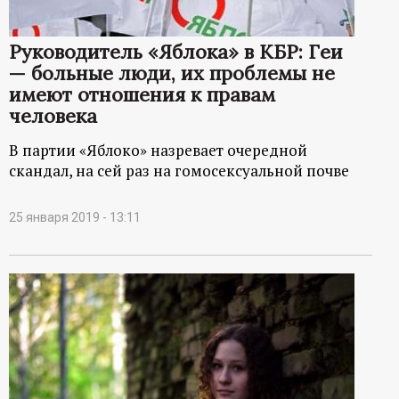
р
Руководитель «Яблока» в КБР: Геи
т
— больные люди, их проблемы не
имеют отношения к правам
а
человека
л
В партии «Яблоко» назревает очередной
скандал, на сей раз на гомосексуальной почве
25 января 2019 - 13:11