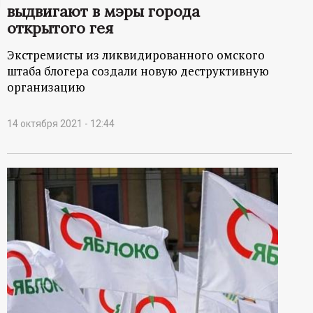
выдвигают в мэры города
ц
открытого гея
и
Экстремисты из ликвидированного омского
штаба блогера создали новую деструктивную
о
организацию
н
14 октября 2021 - 12:44
н
ы
й
п
о