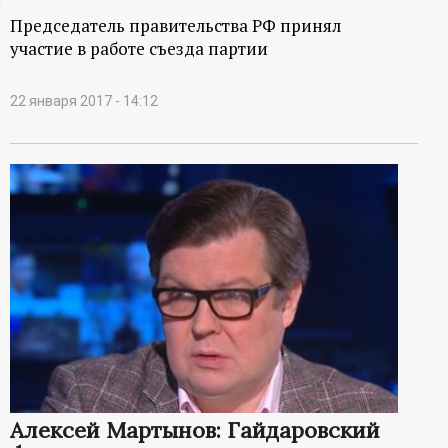
ц
Председатель правительства РФ принял
участие в работе съезда партии
и
22 января 2017 - 14:12
о
н
н
ы
й
п
о
Алексей Мартынов: Гайдаровский