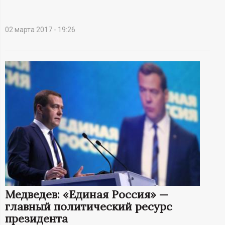
А
Н
02 марта 2017 - 19:26
-
и
н
ф
о
р
м
Медведев: «Единая Россия» —
главный политический ресурс
а
президента