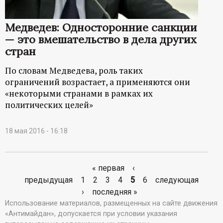
Медведев: Односторонние санкции
— это вмешательство в дела других
стран
По словам Медведева, роль таких
ограничений возрастает, а применяются они
«некоторыми странами в рамках их
политических целей»
18 мая 2016 - 16:18
« первая
‹
С
предыдущая
1
2
3
4
5
6
следующая
›
последняя »
т
Использование материалов, размещенных на сайте движения
«Антимайдан», допускается при условии указания
р