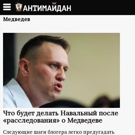
Перейти
к
А
основному
Медведев
содержанию
Н
Т
И
М
А
Й
Что будет делать Навальный после
Д
«расследования» о Медведеве
Cледующие шаги блогера легко предугадать