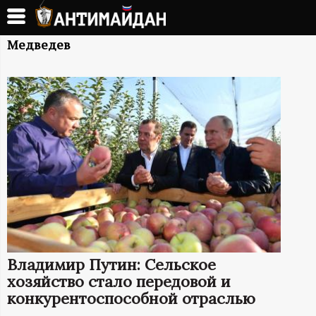
Перейти
к
А
основному
Медведев
содержанию
Н
Т
И
М
А
Й
Владимир Путин: Сельское
Д
хозяйство стало передовой и
конкурентоспособной отраслью