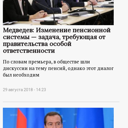
р
т
Медведев: Изменение пенсионной
а
системы — задача, требующая от
правительства особой
л
ответственности
По словам премьера, в обществе шли
дискуссии на тему пенсий, однако этот диалог
был необходим
29 августа 2018 - 14:23