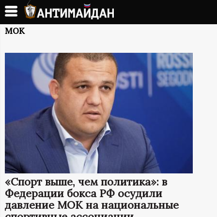
Перейти
к
А
основному
МОК
содержанию
Н
Т
И
М
А
Й
«Спорт выше, чем политика»: в
Д
Федерации бокса РФ осудили
давление МОК на национальные
спортивные ассоциации