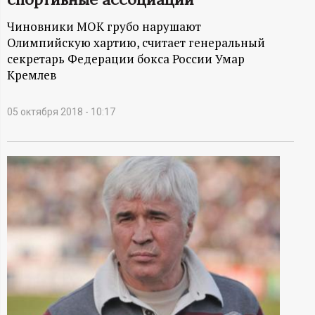
А
Чиновники МОК грубо нарушают
Н
Олимпийскую хартию, считает генеральный
секретарь Федерации бокса России Умар
-
Кремлев
и
05 октября 2018 - 10:17
н
ф
о
р
м
а