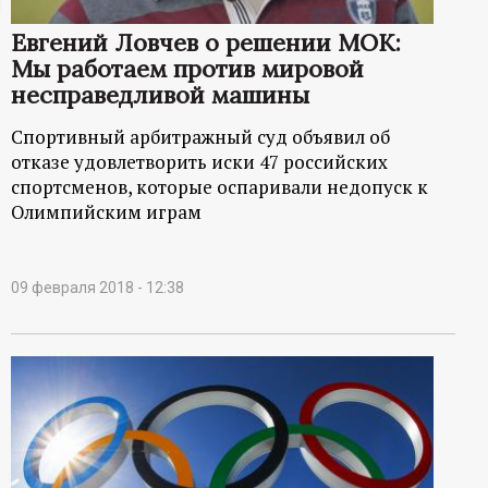
ц
Евгений Ловчев о решении МОК:
Мы работаем против мировой
и
несправедливой машины
о
Спортивный арбитражный суд объявил об
отказе удовлетворить иски 47 российских
н
спортсменов, которые оспаривали недопуск к
Олимпийским играм
н
ы
09 февраля 2018 - 12:38
й
п
о