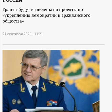
А
Гранты будут выделены на проекты по
Н
«укреплению демократии и гражданского
общества»
-
и
21 сентября 2020 - 11:21
н
ф
о
р
м
а