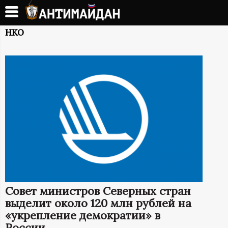
Перейти
к
А
основному
НКО
содержанию
Н
Т
И
М
А
Й
Совет министров Северных стран
Д
выделит около 120 млн рублей на
«укрепление демократии» в
России