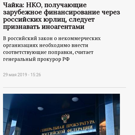
Чайка: НКО, получающие
ц
зарубежное финансирование через
российских юрлиц, следует
и
признавать иноагентами
о
В российский закон о некоммерческих
организациях необходимо внести
н
соответствующие поправки, считает
генеральный прокурор РФ
н
29 мая 2019 - 15:26
ы
й
п
о