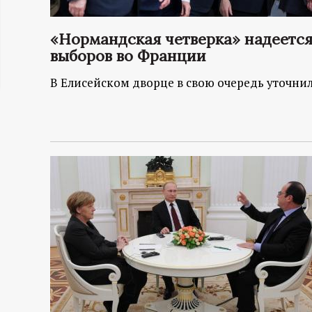
ц
«Нормандская четверка» надеетс
и
выборов во Франции
В Елисейском дворце в свою очередь уточнил
о
н
н
ы
й
п
о