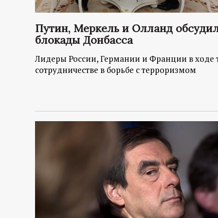
р
т
Путин, Меркель и Олланд обсуди
блокады Донбасса
а
Лидеры России, Германии и Франции в ходе 
сотрудничестве в борьбе с терроризмом
л