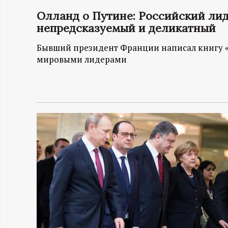
Олланд о Путине: Российский ли
Н
непредсказуемый и деликатный
-
Бывший президент Франции написал книгу «Ур
мировыми лидерами
и
н
ф
о
р
м
а