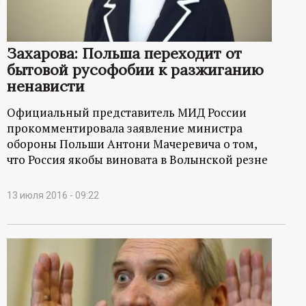
ц
и
Захарова: Польша переходит от
бытовой русофобии к разжиганию
о
ненависти
Официальный представитель МИД России
н
прокомментировала заявление министра
обороны Польши Антони Мачеревича о том,
н
что Россия якобы виновата в Волынской резне
ы
13 июля 2016 - 09:22
й
п
о