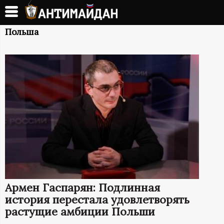
Перейти
к
А
основному
Польша
содержанию
Н
Т
И
М
А
Й
Армен Гаспарян: Подлинная
Д
история перестала удовлетворять
растущие амбиции Польши