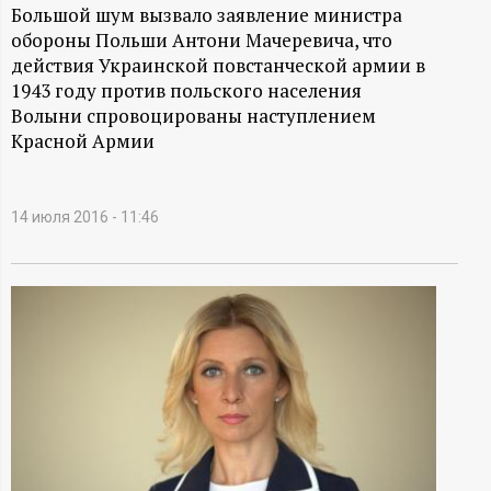
А
Большой шум вызвало заявление министра
обороны Польши Антони Мачеревича, что
Н
действия Украинской повстанческой армии в
1943 году против польского населения
-
Волыни спровоцированы наступлением
Красной Армии
и
н
14 июля 2016 - 11:46
ф
о
р
м
а