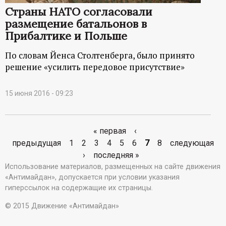
Страны НАТО согласовали
размещение батальонов в
Прибалтике и Польше
По словам Йенса Столтенберга, было принято
решение «усилить передовое присутствие»
15 июня 2016 - 09:23
« первая
‹
С
предыдущая
1
2
3
4
5
6
7
8
следующая
›
последняя »
т
Использование материалов, размещенных на сайте движения
«Антимайдан», допускается при условии указания
р
гиперссылок на содержащие их страницы.
а
© 2015 Движение «Антимайдан»
н