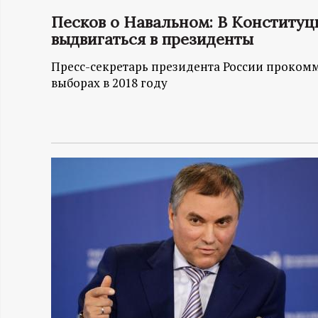
Песков о Навальном: В Конституц
Н
выдвигаться в президенты
-
Пресс-секретарь президента России прокомм
выборах в 2018 году
и
н
ф
о
р
м
а