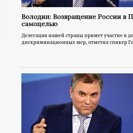
ц
Володин: Возвращение России в П
и
самоцелью
Делегация нашей страны примет участие в д
о
дискриминационных мер, отметил спикер Г
н
н
ы
й
п
о