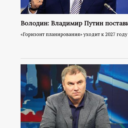
р
т
Володин: Владимир Путин постави
а
«Горизонт планирования» уходит к 2027 году
л