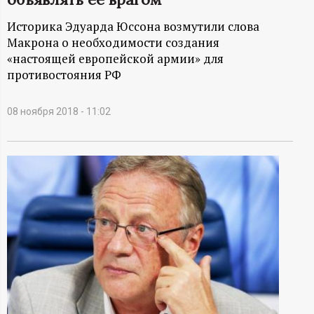
А
Историка Эдуарда Юссона возмутили слова
Н
Макрона о необходимости создания
«настоящей европейской армии» для
-
противостояния РФ
и
08 ноября 2018 - 11:02
н
ф
о
р
м
а