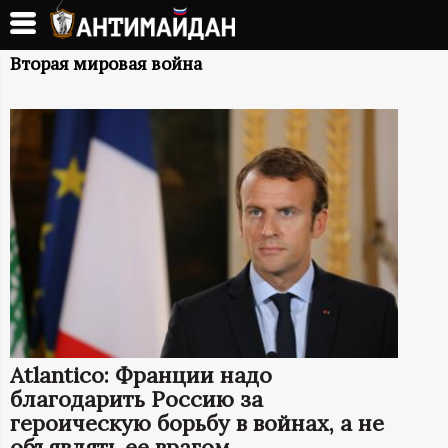
Перейти
к
А
основному
Вторая мировая война
содержанию
Н
Т
И
М
А
Й
Atlantico: Франции надо
Д
благодарить Россию за
героическую борьбу в войнах, а не
объявлять ее врагом