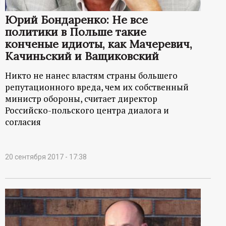
ц
Юрий Бондаренко: Не все
политики в Польше такие
и
конченые идиоты, как Мачеревич,
Качиньский и Ващиковский
о
Никто не нанес властям страны большего
н
репутационного вреда, чем их собственный
министр обороны, считает директор
н
Российско-польского центра диалога и
согласия
ы
й
20 сентября 2017 - 17:38
п
о