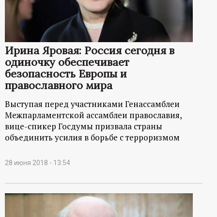
р
т
Ирина Яровая: Россия сегодня в
а
одиночку обеспечивает
безопасность Европы и
л
православного мира
Выступая перед участниками Генассамблеи
Межпарламентской ассамблеи православия,
вице-спикер Госдумы призвала страны
объединить усилия в борьбе с терроризмом
28 июня 2018 - 13:54