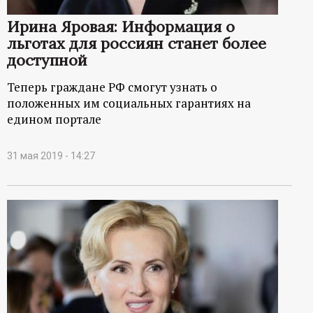
ц
Ирина Яровая: Информация о
льготах для россиян станет более
и
доступной
о
Теперь граждане РФ смогут узнать о
положенных им социальных гарантиях на
н
едином портале
н
31 мая 2019 - 14:27
ы
й
п
о