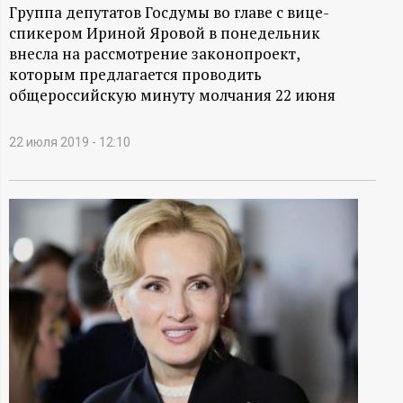
А
Группа депутатов Госдумы во главе с вице-
спикером Ириной Яровой в понедельник
Н
внесла на рассмотрение законопроект,
которым предлагается проводить
-
общероссийскую минуту молчания 22 июня
и
22 июля 2019 - 12:10
н
ф
о
р
м
а