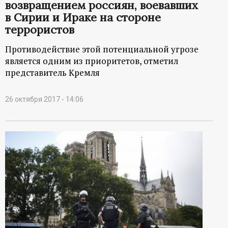
возвращением россиян, воевавших
ц
в Сирии и Ираке на стороне
террористов
и
Противодействие этой потенциальной угрозе
является одним из приоритетов, отметил
о
представитель Кремля
н
26 октября 2017 - 14:06
н
ы
й
п
о