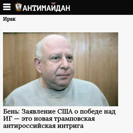
Перейти
к
А
основному
Ирак
содержанию
Н
Т
И
М
А
Й
Бень: Заявление США о победе над
Д
ИГ — это новая трамповская
антироссийская интрига