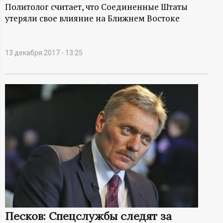
А
Политолог считает, что Соединенные Штаты
утеряли свое влияние на Ближнем Востоке
Н
-
13 декабря 2017 - 13:25
и
н
ф
о
р
м
а
Песков: Спецслужбы следят за