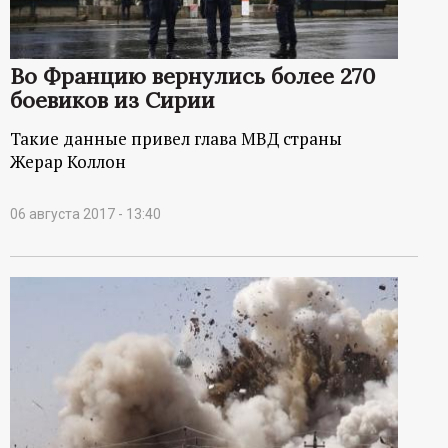
р
т
Во Францию вернулись более 270
боевиков из Сирии
а
Такие данные привел глава МВД страны
л
Жерар Коллон
06 августа 2017 - 13:40