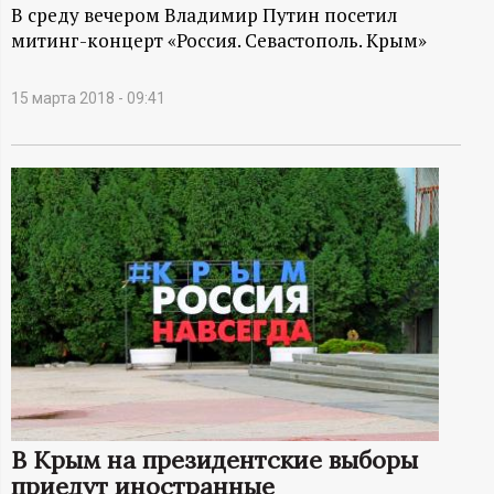
А
В среду вечером Владимир Путин посетил
митинг-концерт «Россия. Севастополь. Крым»
Н
-
15 марта 2018 - 09:41
и
н
ф
о
р
м
В Крым на президентские выборы
а
приедут иностранные