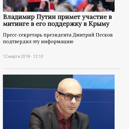
р
Владимир Путин примет участие в
т
митинге в его поддержку в Крыму
а
Пресс-секретарь президента Дмитрий Песков
подтвердил эту информацию
л
12 марта 2018 - 12:10