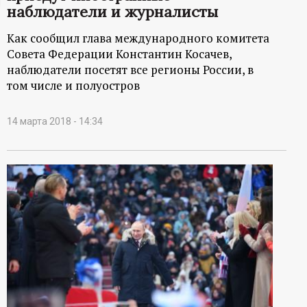
наблюдатели и журналисты
ц
Как сообщил глава международного комитета
и
Совета Федерации Константин Косачев,
наблюдатели посетят все регионы России, в
о
том числе и полуостров
н
14 марта 2018 - 14:34
н
ы
й
п
о