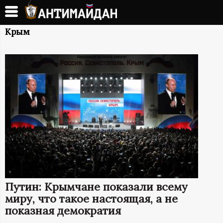
Перейти
к
А
основному
Крым
содержанию
Н
Т
И
М
А
Й
Путин: Крымчане показали всему
Д
миру, что такое настоящая, а не
показная демократия