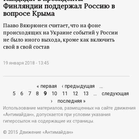
Финляндии поддержал Россию в
вопросе Крыма
Пааво Вяюрюнен считает, что на фоне
происходящих на Украине событий у России
не было иного выхода, кроме как включить
свой в свой состав
19 января 2018 - 13:45
« первая
‹ предыдущая
…
С
5
6
7
8
9
10
11
12
13
…
следующая
›
последняя »
т
Использование материалов, размещенных на сайте движения
«Антимайдан», допускается при условии указания
р
гиперссылок на содержащие их страницы.
а
© 2015 Движение «Антимайдан»
н