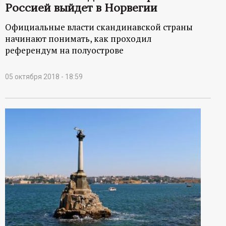
Россией выйдет в Норвегии
ц
Официальные власти скандинавской страны
и
начинают понимать, как проходил
референдум на полуострове
о
05 октября 2018 - 18:59
н
н
ы
й
п
о