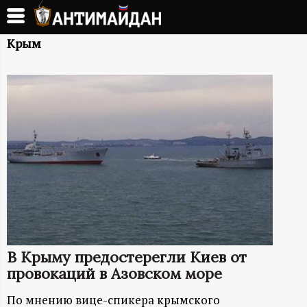
Перейти
к
А
основному
Крым
содержанию
Н
Т
И
М
А
Й
В Крыму предостерегли Киев от
Д
провокаций в Азовском море
По мнению вице-спикера крымского