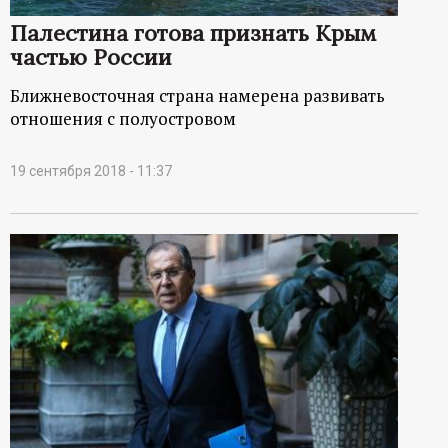
р
Палестина готова признать Крым
частью России
т
Ближневосточная страна намерена развивать
а
отношения с полуостровом
л
19 сентября 2018 - 11:37