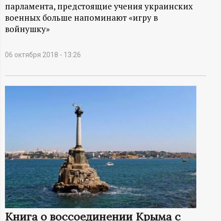
А
парламента, предстоящие учения украинских
военных больше напоминают «игру в
Н
войнушку»
-
06 октября 2018 - 13:26
и
н
ф
о
р
м
а
Книга о воссоединении Крыма с