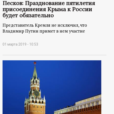
р
Песков: Празднование пятилетия
присоединения Крыма к России
т
будет обязательно
Представитель Кремля не исключил, что
а
Владимир Путин примет в нем участие
л
01 марта 2019 - 10:53