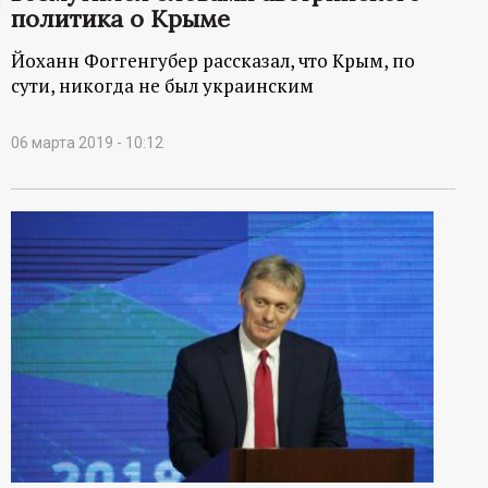
политика о Крыме
ц
Йоханн Фоггенгубер рассказал, что Крым, по
и
сути, никогда не был украинским
о
06 марта 2019 - 10:12
н
н
ы
й
п
о