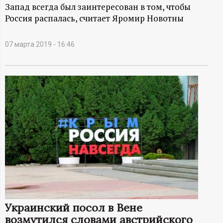
А
Запад всегда был заинтересован в том, чтобы
Россия распалась, считает Яромир Новотны
Н
-
07 марта 2019 - 16:46
и
н
ф
о
р
м
Украинский посол в Вене
а
возмутился словами австрийского