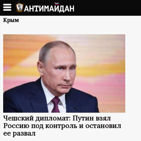
Перейти
к
А
основному
Крым
содержанию
Н
Т
И
М
А
Й
Чешский дипломат: Путин взял
Д
Россию под контроль и остановил
ее развал