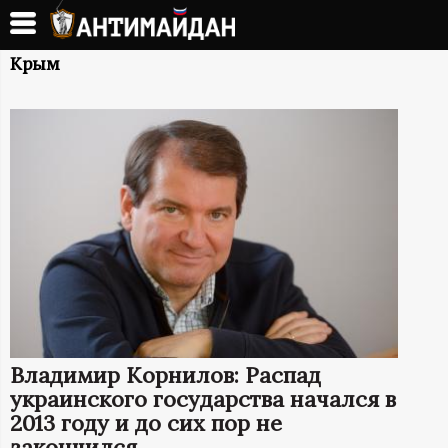
Перейти
к
А
основному
Крым
содержанию
Н
Т
И
М
А
Й
Владимир Корнилов: Распад
Д
украинского государства начался в
2013 году и до сих пор не
закончился