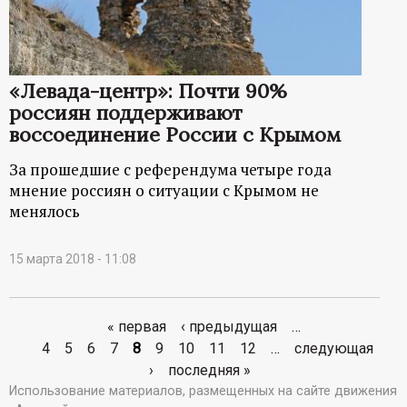
«Левада-центр»: Почти 90%
россиян поддерживают
воссоединение России с Крымом
За прошедшие с референдума четыре года
мнение россиян о ситуации с Крымом не
менялось
15 марта 2018 - 11:08
« первая
‹ предыдущая
…
С
4
5
6
7
8
9
10
11
12
…
следующая
›
последняя »
т
Использование материалов, размещенных на сайте движения