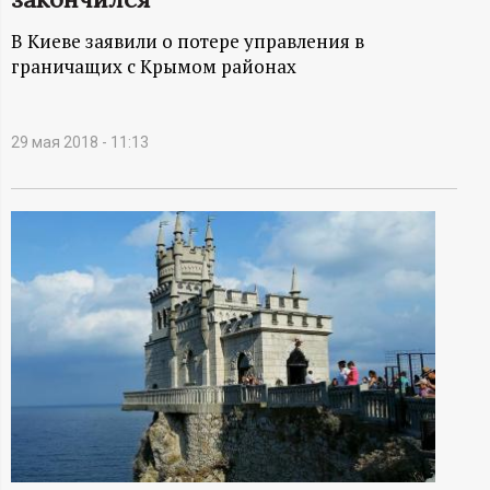
А
В Киеве заявили о потере управления в
Н
граничащих с Крымом районах
-
29 мая 2018 - 11:13
и
н
ф
о
р
м
а