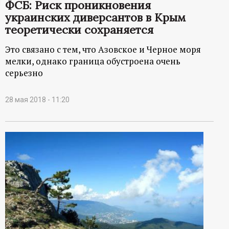
ФСБ: Риск проникновения
ц
украинских диверсантов в Крым
теоретически сохраняется
и
Это связано с тем, что Азовское и Черное моря
мелки, однако граница обустроена очень
о
серьезно
н
28 мая 2018 - 11:20
н
ы
й
п
о