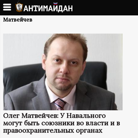
Перейти
к
А
основному
Матвейчев
содержанию
Н
Т
И
М
А
Й
Олег Матвейчев: У Навального
Д
могут быть союзники во власти и в
правоохранительных органах