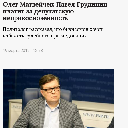
Олег Матвейчев: Павел Грудинин
ц
платит за депутатскую
неприкосновенность
и
Политолог рассказал, что бизнесмен хочет
о
избежать судебного преследования
н
19 марта 2019 - 12:58
н
ы
й
п
о