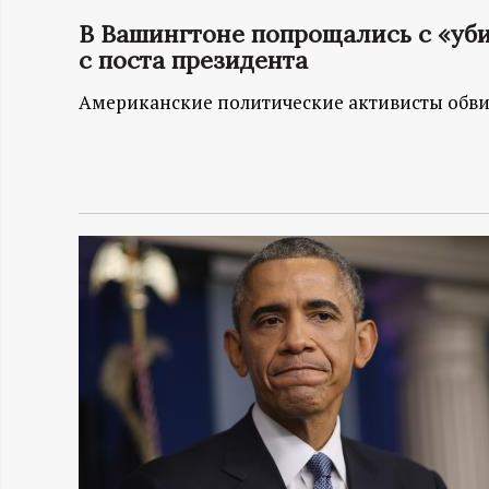
В Вашингтоне попрощались с «уб
Н
с поста президента
-
Американские политические активисты обви
и
н
ф
о
р
м
а