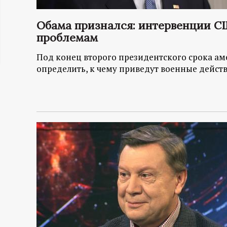
ц
Обама признался: интервенции С
и
проблемам
Под конец второго президентского срока ам
о
определить, к чему приведут военные действ
н
н
ы
й
п
о