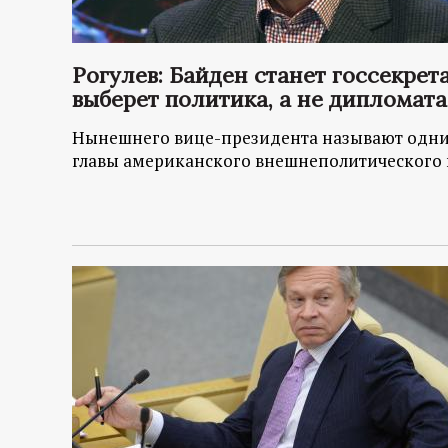
р
т
Рогулев: Байден станет госсекре
выберет политика, а не дипломата
а
Нынешнего вице-президента называют одним
л
главы американского внешнеполитического 