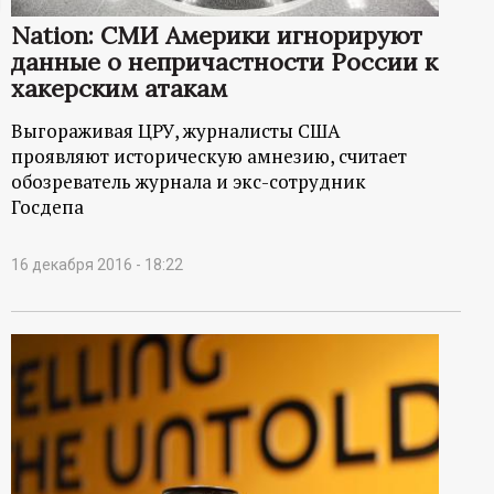
ц
Nation: СМИ Америки игнорируют
данные о непричастности России к
и
хакерским атакам
Выгораживая ЦРУ, журналисты США
о
проявляют историческую амнезию, считает
обозреватель журнала и экс-сотрудник
н
Госдепа
н
16 декабря 2016 - 18:22
ы
й
п
о