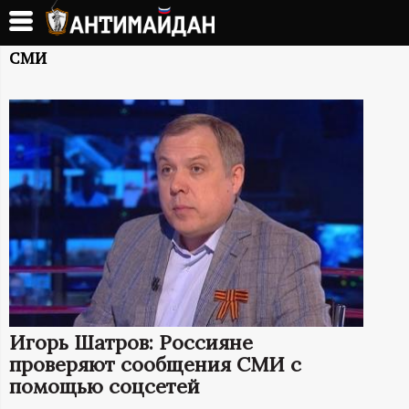
Перейти
к
А
основному
СМИ
содержанию
Н
Т
И
М
А
Й
Игорь Шатров: Россияне
Д
проверяют сообщения СМИ с
помощью соцсетей