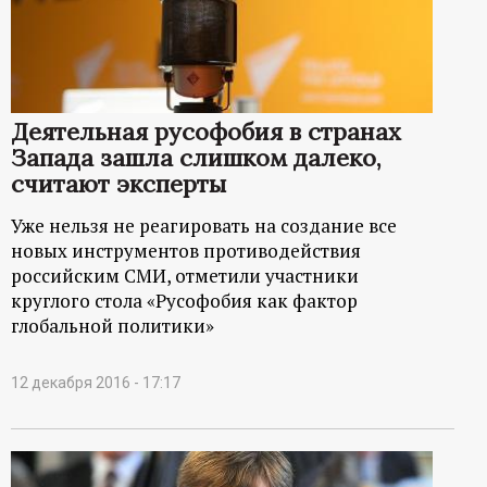
р
т
а
Деятельная русофобия в странах
Запада зашла слишком далеко,
л
считают эксперты
Уже нельзя не реагировать на создание все
новых инструментов противодействия
российским СМИ, отметили участники
круглого стола «Русофобия как фактор
глобальной политики»
12 декабря 2016 - 17:17