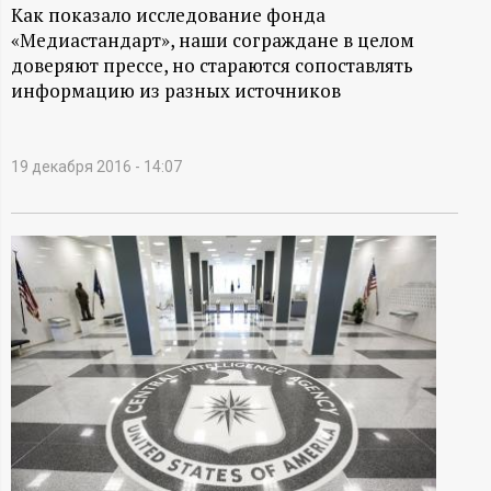
А
Как показало исследование фонда
«Медиастандарт», наши сограждане в целом
Н
доверяют прессе, но стараются сопоставлять
информацию из разных источников
-
и
19 декабря 2016 - 14:07
н
ф
о
р
м
а