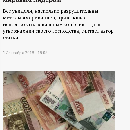
А
Все увидели, насколько разрушительны
Н
методы американцев, привыкших
использовать локальные конфликты для
-
утверждения своего господства, считает автор
статьи
и
н
17 октября 2018 - 18:08
ф
о
р
м
а