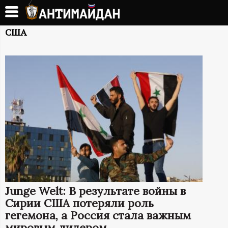
Перейти
к
А
основному
США
содержанию
Н
Т
И
М
А
Й
Junge Welt: В результате войны в
Д
Сирии США потеряли роль
гегемона, а Россия стала важным
мировым лидером