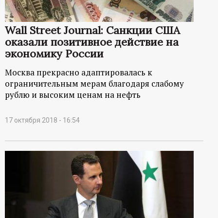
ц
Wall Street Journal: Санкции США
и
оказали позитивное действие на
экономику России
о
Москва прекрасно адаптировалась к
н
ограничительным мерам благодаря слабому
рублю и высоким ценам на нефть
н
17 октября 2018 - 16:54
ы
й
п
о