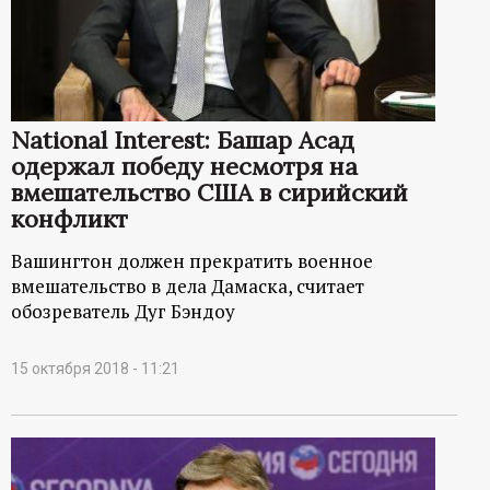
р
т
а
National Interest: Башар Асад
одержал победу несмотря на
л
вмешательство США в сирийский
конфликт
Вашингтон должен прекратить военное
вмешательство в дела Дамаска, считает
обозреватель Дуг Бэндоу
15 октября 2018 - 11:21