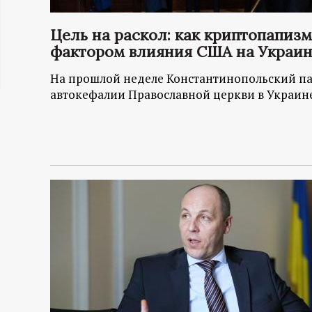
ц
Цель на раскол: как криптопапиз
и
фактором влияния США на Украи
На прошлой неделе Константинопольский па
о
автокефалии Православной церкви в Украине
н
н
ы
й
п
о