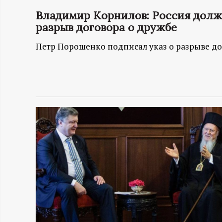
Владимир Корнилов: Россия долж
Н
разрыв договора о дружбе
-
Петр Порошенко подписал указ о разрыве до
и
н
ф
о
р
м
а