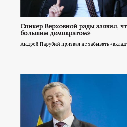
р
т
Спикер Верховной рады заявил, ч
а
большим демократом»
л
Андрей Парубий призвал не забывать «вклад